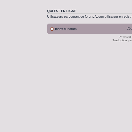
QUI EST EN LIGNE
Utilisateurs parcourant ce forum: Aucun utilisateur enregistré
L’é
Index du forum
Powered
Traduction pa