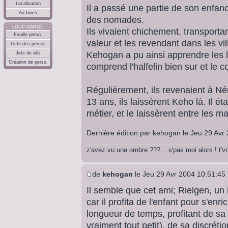
Localisation
Il a passé une partie de son enfan
Archives
des nomades.
LOUP-GAROU
Ils vivaient chichement, transport
Feuille perso.
valeur et les revendant dans les vil
Liste des persos
Kehogan a pu ainsi apprendre les 
Jets de dés
Création de perso.
comprend l'halfelin bien sur et le c
Régulièrement, ils revenaient à Némér
13 ans, ils laissèrent Keho là. Il 
métier, et le laissèrent entre les m
Dernière édition par
kehogan
le Jeu 29 Avr 
z'avez vu une ombre ???... s'pas moi alors ! t'
de
kehogan
le Jeu 29 Avr 2004 10:51:45
Il semble que cet ami; Rielgen, un 
car il profita de l'enfant pour s'enric
longueur de temps, profitant de sa pe
vraiment tout petit), de sa discréti