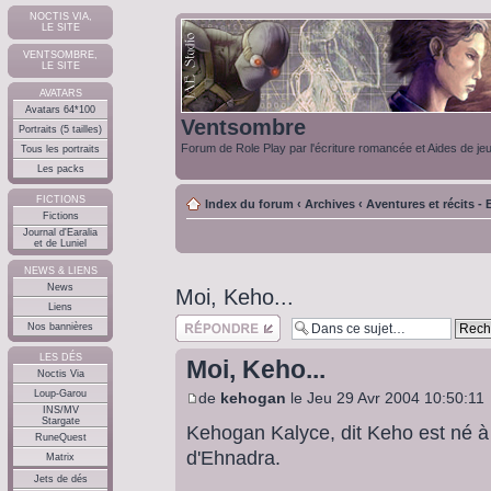
NOCTIS VIA,
LE SITE
VENTSOMBRE,
LE SITE
AVATARS
Avatars 64*100
Ventsombre
Portraits (5 tailles)
Forum de Role Play par l'écriture romancée et Aides de je
Tous les portraits
Les packs
FICTIONS
Index du forum
‹
Archives
‹
Aventures et récits - E
Fictions
Journal d'Earalia
et de Luniel
NEWS & LIENS
News
Moi, Keho...
Liens
Répondre
Nos bannières
LES DÉS
Moi, Keho...
Noctis Via
Loup-Garou
de
kehogan
le Jeu 29 Avr 2004 10:50:11
INS/MV
Stargate
Kehogan Kalyce, dit Keho est né à
RuneQuest
d'Ehnadra.
Matrix
Jets de dés