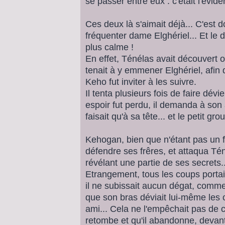
se passer entre eux : c'était l'évid
Ces deux là s'aimait déjà... C'est d
fréquenter dame Elghériel... Et le 
plus calme !
En effet, Ténélas avait découvert o
tenait à y emmener Elghériel, afin
Keho fut inviter à les suivre.
Il tenta plusieurs fois de faire dév
espoir fut perdu, il demanda à son 
faisait qu'à sa tête... et le petit g
Kehogan, bien que n'étant pas un fe
défendre ses frêres, et attaqua Tén
révélant une partie de ses secrets..
Etrangement, tous les coups portai
il ne subissait aucun dégat, comme 
que son bras déviait lui-même les 
ami... Cela ne l'empêchait pas de c
retombe et qu'il abandonne, devant