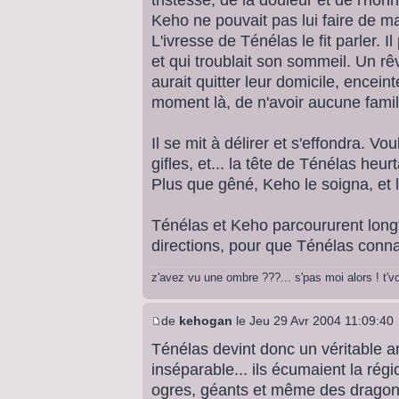
Keho ne pouvait pas lui faire de mal
L'ivresse de Ténélas le fit parler. Il
et qui troublait son sommeil. Un r
aurait quitter leur domicile, encein
moment là, de n'avoir aucune famil
Il se mit à délirer et s'effondra. Vo
gifles, et... la tête de Ténélas heu
Plus que gêné, Keho le soigna, et 
Ténélas et Keho parcoururent lon
directions, pour que Ténélas conna
z'avez vu une ombre ???... s'pas moi alors ! t'
de
kehogan
le Jeu 29 Avr 2004 11:09:40
Ténélas devint donc un véritable am
inséparable... ils écumaient la ré
ogres, géants et même des dragon