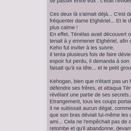
se passer entre eux : c'était l'évid
Ces deux là s'aimait déjà... C'est d
fréquenter dame Elghériel... Et le 
plus calme !
En effet, Ténélas avait découvert o
tenait à y emmener Elghériel, afin
Keho fut inviter à les suivre.
Il tenta plusieurs fois de faire dév
espoir fut perdu, il demanda à son 
faisait qu'à sa tête... et le petit g
Kehogan, bien que n'étant pas un fe
défendre ses frêres, et attaqua Tén
révélant une partie de ses secrets..
Etrangement, tous les coups portai
il ne subissait aucun dégat, comme 
que son bras déviait lui-même les 
ami... Cela ne l'empêchait pas de c
retombe et qu'il abandonne, devant