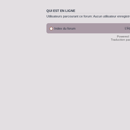
QUI EST EN LIGNE
Utilisateurs parcourant ce forum: Aucun utilisateur enregistré
L’é
Index du forum
Powered
Traduction pa