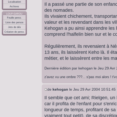
Localisation
Il a passé une partie de son enfan
Archives
des nomades.
LOUP-GAROU
Ils vivaient chichement, transport
Feuille perso.
valeur et les revendant dans les vil
Liste des persos
Kehogan a pu ainsi apprendre les 
Jets de dés
Création de perso.
comprend l'halfelin bien sur et le c
Régulièrement, ils revenaient à Némér
13 ans, ils laissèrent Keho là. Il 
métier, et le laissèrent entre les m
Dernière édition par
kehogan
le Jeu 29 Avr 
z'avez vu une ombre ???... s'pas moi alors ! t'
de
kehogan
le Jeu 29 Avr 2004 10:51:45
Il semble que cet ami; Rielgen, un 
car il profita de l'enfant pour s'enric
longueur de temps, profitant de sa pe
vraiment tout petit), de sa discréti