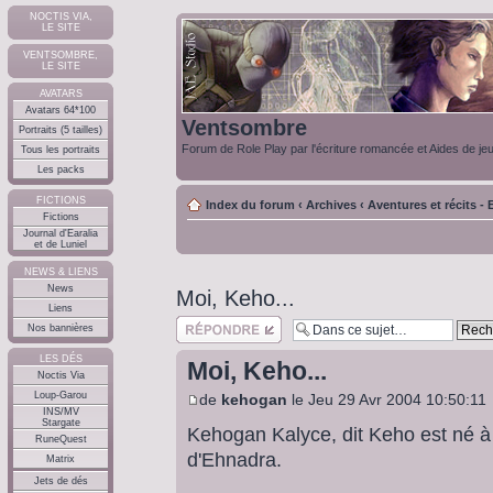
NOCTIS VIA,
LE SITE
VENTSOMBRE,
LE SITE
AVATARS
Avatars 64*100
Ventsombre
Portraits (5 tailles)
Forum de Role Play par l'écriture romancée et Aides de je
Tous les portraits
Les packs
FICTIONS
Index du forum
‹
Archives
‹
Aventures et récits - E
Fictions
Journal d'Earalia
et de Luniel
NEWS & LIENS
News
Moi, Keho...
Liens
Répondre
Nos bannières
LES DÉS
Moi, Keho...
Noctis Via
Loup-Garou
de
kehogan
le Jeu 29 Avr 2004 10:50:11
INS/MV
Stargate
Kehogan Kalyce, dit Keho est né à
RuneQuest
d'Ehnadra.
Matrix
Jets de dés