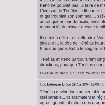
Keho ne pouvait pas lui faire de mal
L'ivresse de Ténélas le fit parler. Il
et qui troublait son sommeil. Un r
aurait quitter leur domicile, encein
moment là, de n'avoir aucune famil
Il se mit à délirer et s'effondra. Vo
gifles, et... la tête de Ténélas heu
Plus que gêné, Keho le soigna, et 
Ténélas et Keho parcoururent lon
directions, pour que Ténélas conna
z'avez vu une ombre ???... s'pas moi alors ! t'
de
kehogan
le Jeu 29 Avr 2004 11:09:40
Ténélas devint donc un véritable am
inséparable... ils écumaient la ré
ogres, géants et même des dragon