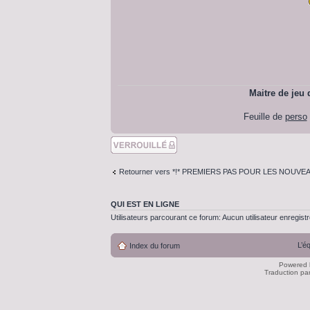
Maitre de jeu
Feuille de
perso
Sujet verouillé
Retourner vers *!* PREMIERS PAS POUR LES NOUVEA
QUI EST EN LIGNE
Utilisateurs parcourant ce forum: Aucun utilisateur enregistré
L’é
Index du forum
Powered
Traduction pa