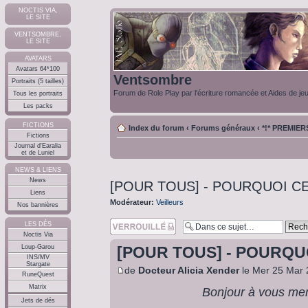
NOCTIS VIA,
LE SITE
VENTSOMBRE,
LE SITE
AVATARS
Avatars 64*100
Ventsombre
Portraits (5 tailles)
Forum de Role Play par l'écriture romancée et Aides de je
Tous les portraits
Les packs
FICTIONS
Index du forum
‹
Forums généraux
‹
*!* PREMIE
Fictions
Journal d'Earalia
et de Luniel
NEWS & LIENS
News
[POUR TOUS] - POURQUOI C
Liens
Modérateur:
Veilleurs
Nos bannières
Sujet verouillé
LES DÉS
Noctis Via
Loup-Garou
[POUR TOUS] - POURQU
INS/MV
Stargate
de
Docteur Alicia Xender
le Mer 25 Mar 
RuneQuest
Matrix
Bonjour à vous me
Jets de dés