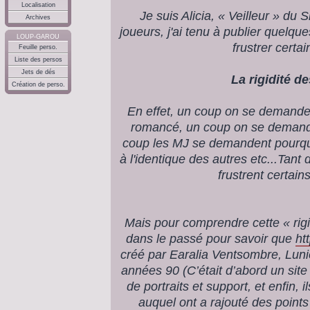
Localisation
Je suis Alicia, « Veilleur » du
Archives
joueurs, j'ai tenu à publier quelqu
LOUP-GAROU
frustrer certai
Feuille perso.
Liste des persos
Jets de dés
La rigidité de
Création de perso.
En effet, un coup on se demande
romancé, un coup on se demande 
coup les MJ se demandent pourquo
à l'identique des autres etc...Tant
frustrent certain
Mais pour comprendre cette « rigid
dans le passé pour savoir que
ht
créé par Earalia Ventsombre, Lun
années 90 (C’était d’abord un sit
de portraits et support, et enfin, 
auquel ont a rajouté des points