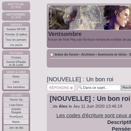
NOCTIS VIA,
LE SITE
VENTSOMBRE,
LE SITE
AVATARS
Avatars 64*100
Ventsombre
Portraits (5 tailles)
Forum de Role Play par l'écriture romancée et Aides de je
Tous les portraits
Les packs
FICTIONS
Index du forum
‹
Archives
‹
Aventures et récits - E
Fictions
Journal d'Earalia
et de Luniel
NEWS & LIENS
News
[NOUVELLE] : Un bon roi
Liens
Répondre
Nos bannières
LES DÉS
[NOUVELLE] : Un bon roi
Noctis Via
Loup-Garou
de
Alex
le Jeu 11 Juin 2020 13:46:19
INS/MV
Stargate
Les codes d'écriture sont ceux 
RuneQuest
Descriptif
Matrix
Pensées
Jets de dés