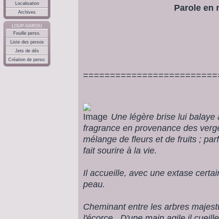
Localisation
Parole en
Archives
LOUP-GAROU
Feuille perso.
Liste des persos
Jets de dés
Création de perso.
=========================
Une légère brise lui balay
fragrance en provenance des vergers 
mélange de fleurs et de fruits ; parf
fait sourire à la vie.
Il accueille, avec une extase certai
peau.
Cheminant entre les arbres majest
l'écorce . D'une main agile il cueill