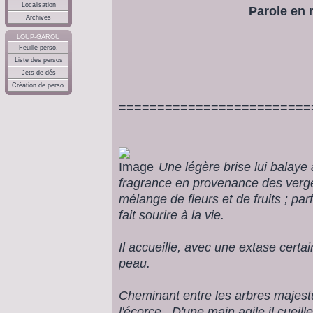
Localisation
Parole en
Archives
LOUP-GAROU
Feuille perso.
Liste des persos
Jets de dés
Création de perso.
=========================
Une légère brise lui balay
fragrance en provenance des vergers 
mélange de fleurs et de fruits ; parf
fait sourire à la vie.
Il accueille, avec une extase certai
peau.
Cheminant entre les arbres majest
l'écorce . D'une main agile il cueill