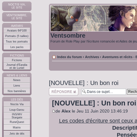
NOCTIS VIA,
LE SITE
VENTSOMBRE,
LE SITE
AVATARS
Avatars 64*100
Ventsombre
Portraits (5 tailles)
Forum de Role Play par l'écriture romancée et Aides de je
Tous les portraits
Les packs
FICTIONS
Index du forum
‹
Archives
‹
Aventures et récits - E
Fictions
Journal d'Earalia
et de Luniel
NEWS & LIENS
News
[NOUVELLE] : Un bon roi
Liens
Répondre
Nos bannières
LES DÉS
[NOUVELLE] : Un bon roi
Noctis Via
Loup-Garou
de
Alex
le Jeu 11 Juin 2020 13:46:19
INS/MV
Stargate
Les codes d'écriture sont ceux 
RuneQuest
Descriptif
Matrix
Pensées
Jets de dés