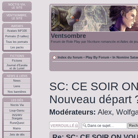
NOCTIS VIA,
LE SITE
VENTSOMBRE,
LE SITE
AVATARS
Avatars 64*100
Ventsombre
Portraits (5 tailles)
Forum de Role Play par l'écriture romancée et Aides de je
Tous les portraits
Les packs
FICTIONS
Index du forum
‹
Play By Forum
‹
In Nomine Sata
Fictions
Journal d'Earalia
et de Luniel
NEWS & LIENS
News
SC: CE SOIR ON
Liens
Nos bannières
Nouveau départ 
LES DÉS
Noctis Via
Modérateurs:
Alex
,
Wolfg
Loup-Garou
INS/MV
Stargate
RuneQuest
Sujet verouillé
Matrix
Jets de dés
Re: SC: CE SOIR ON VOU