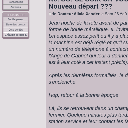
Localisation
Nouveau départ ???
Archives
de
Docteur Alicia Xender
le Sam 26 Aoû 
LOUP-GAROU
Feuille perso.
Jean hoche de la tete avant de par
Liste des persos
forme de boule métallique. IL invi
Jets de dés
Un espace assez petit ou il y a pla
Création de perso.
la machine est déjà réglé et qu'il s
un numéro de téléphone à contacte
l'Ange de Gabriel qui leur a donner
est à leur coté à cet instant précis).
Aprés les dernières formalités, le
s'enclenche
Hop, retour à la bonne époque
Là, ils se retrouvent dans un cha
fermier. Quelque minutes plus tard
station service et leur contact les fa