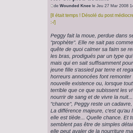
de
Wounded Knee
le Jeu 27 Mar 2008 1
[Il était temps ! Désolé du post médioc
:-/]
Peggy fait la moue, perdue dans se
"prophète". Elle ne sait pas comment
quête de quoi calmer sa faim se re
les bras, prodigués par un type qui n
mais qui en sait suffisamment pour 
jeune fille s'assied par terre et reg
horreurs annoncées font remonter t
nouvelle existence ou, lorsque tout
terrible que ce que subissent les vi
nourrir de sang et de vivre la nuit.
"chance", Peggy reste un cadavre, 
La différence majeure, c'est qu'au
elle est tiède... Quelle chance. Et t
semblent pas être de simples détai
elle peut avaler de la nourriture mais