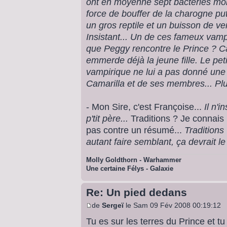
ont en moyenne sept bactéries mor
force de bouffer de la charogne putr
un gros reptile et un buisson de ver
Insistant... Un de ces fameux vampir
que Peggy rencontre le Prince ? Ca 
emmerde déjà la jeune fille. Le peti
vampirique ne lui a pas donné une 
Camarilla et de ses membres... Plus
- Mon Sire, c'est Françoise...
Il n'
p'tit père...
Traditions ? Je connais 
pas contre un résumé...
Traditions
autant faire semblant, ça devrait le 
Molly Goldthorn - Warhammer
Une certaine Félys - Galaxie
Re: Un pied dedans
de
Sergeï
le Sam 09 Fév 2008 00:19:12
Tu es sur les terres du Prince et tu