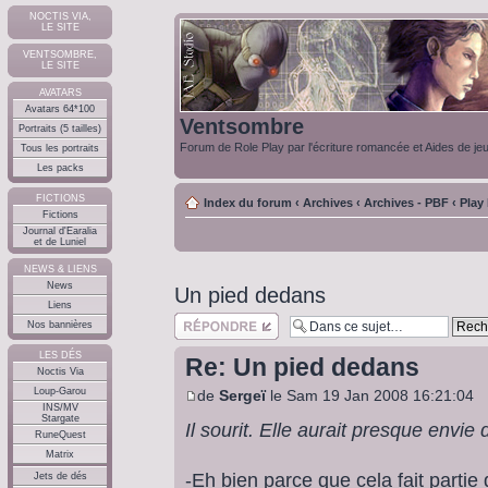
NOCTIS VIA,
LE SITE
VENTSOMBRE,
LE SITE
AVATARS
Avatars 64*100
Ventsombre
Portraits (5 tailles)
Forum de Role Play par l'écriture romancée et Aides de je
Tous les portraits
Les packs
FICTIONS
Index du forum
‹
Archives
‹
Archives - PBF
‹
Play
Fictions
Journal d'Earalia
et de Luniel
NEWS & LIENS
News
Un pied dedans
Liens
Répondre
Nos bannières
LES DÉS
Re: Un pied dedans
Noctis Via
Loup-Garou
de
Sergeï
le Sam 19 Jan 2008 16:21:04
INS/MV
Stargate
Il sourit. Elle aurait presque envie d
RuneQuest
Matrix
-Eh bien parce que cela fait partie
Jets de dés