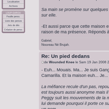
Localisation
Archives
Sa main se promène sur quelques fo
LOUP-GAROU
sur elle.
Feuille perso.
Liste des persos
-Et aussi parce que cette maison es
Jets de dés
Création de perso.
raison de ma présence. Réponds à to
Gabriel,
Nouveau Né Brujah.
Re: Un pied dedans
de
Wounded Knee
le Sam 19 Jan 2008 2
- Euh... Mouais. Ma... Je suis Gang
Camarilla. Et la maison euh... Je... 
La méfiance recule d'un pas, repous
est toujours aussi anonyme mais il
Peggy suit les mouvements de la m
lui demande pourquoi il porte ce s
un nom -.