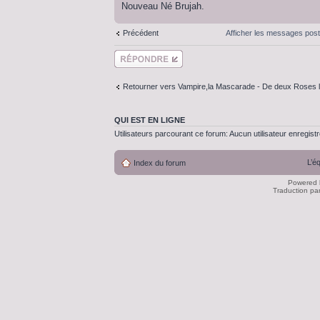
Nouveau Né Brujah.
Précédent
Afficher les messages pos
Répondre
Retourner vers Vampire,la Mascarade - De deux Roses l'
QUI EST EN LIGNE
Utilisateurs parcourant ce forum: Aucun utilisateur enregistré
L’é
Index du forum
Powered
Traduction pa