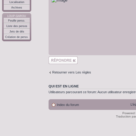
Localisation
Archives
LOUP-GAROU
Feuille perso.
Liste des persos
Jets de dés
Création de perso.
Répondre
Retourner vers Les règles
QUI EST EN LIGNE
Utilisateurs parcourant ce forum: Aucun utilisateur enregistré
L’é
Index du forum
Powered
Traduction pa