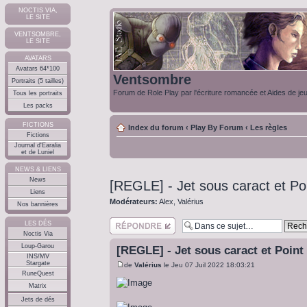
NOCTIS VIA,
LE SITE
VENTSOMBRE,
LE SITE
AVATARS
Avatars 64*100
Ventsombre
Portraits (5 tailles)
Forum de Role Play par l'écriture romancée et Aides de je
Tous les portraits
Les packs
FICTIONS
Index du forum
‹
Play By Forum
‹
Les règles
Fictions
Journal d'Earalia
et de Luniel
NEWS & LIENS
News
[REGLE] - Jet sous caract et Poi
Liens
Modérateurs:
Alex
,
Valérius
Nos bannières
Répondre
LES DÉS
Noctis Via
Loup-Garou
[REGLE] - Jet sous caract et Point
INS/MV
Stargate
de
Valérius
le Jeu 07 Juil 2022 18:03:21
RuneQuest
Matrix
Jets de dés