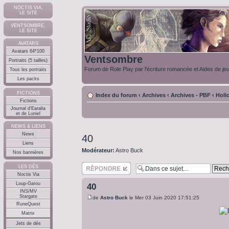
NOCTIS VIA,
LE SITE
VENTSOMBRE,
LE SITE
AVATARS
Avatars 64*100
Ventsombre
Portraits (5 tailles)
Forum de Role Play par l'écriture romancée et Aides de je
Tous les portraits
Les packs
FICTIONS
Index du forum
‹
Archives
‹
Archives - PBF
‹
Holl
Fictions
Journal d'Earalia
et de Luniel
NEWS & LIENS
News
40
Liens
Modérateur:
Astro Buck
Nos bannières
Répondre
LES DÉS
Noctis Via
Loup-Garou
40
INS/MV
Stargate
de
Astro Buck
le Mer 03 Juin 2020 17:51:25
RuneQuest
Matrix
Jets de dés