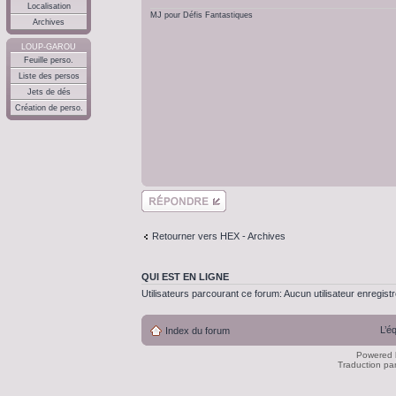
Localisation
MJ pour Défis Fantastiques
Archives
LOUP-GAROU
Feuille perso.
Liste des persos
Jets de dés
Création de perso.
Répondre
Retourner vers HEX - Archives
QUI EST EN LIGNE
Utilisateurs parcourant ce forum: Aucun utilisateur enregistré
L’é
Index du forum
Powered
Traduction pa