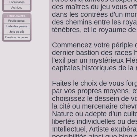
Localisation
des maîtres du jeu vous off
Archives
dans les contrées d'un mon
LOUP-GAROU
des chemins entre les roya
Feuille perso.
Liste des persos
ténèbres, et le royaume de
Jets de dés
Création de perso.
Commencez votre périple da
dernier bastion des races 
l'exil par un mystérieux Fl
capitales historiques de la 
Faites le choix de vous for
par vos propres moyens, et
choisissez le dessein de v
la cité ou mercenaire chev
Nature ou adepte d'un cult
libertés individuelles ou d
Intellectuel, Artiste exubéra
possibilités ainsi que bien