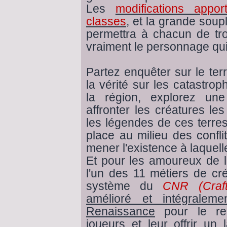
Les
modifications appor
classes
, et la grande sou
permettra à chacun de tr
vraiment le personnage qui l
Partez enquêter sur le ter
la vérité sur les catastro
la région, explorez un
affronter les créatures les
les légendes de ces terre
place au milieu des confli
mener l'existence à laquell
Et pour les amoureux de l
l'un des 11 métiers de cr
système du
CNR (Craft
amélioré et intégralem
Renaissance
pour le ren
joueurs et leur offrir un