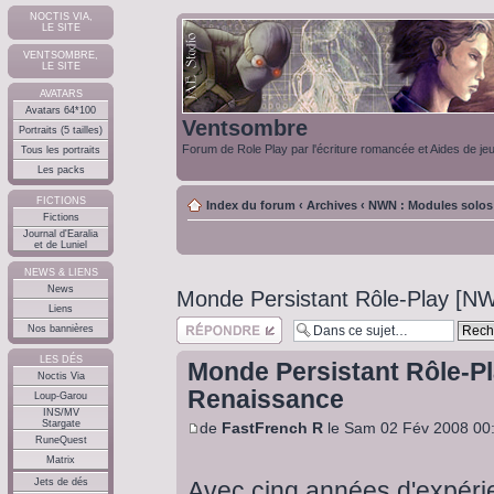
NOCTIS VIA,
LE SITE
VENTSOMBRE,
LE SITE
AVATARS
Avatars 64*100
Ventsombre
Portraits (5 tailles)
Forum de Role Play par l'écriture romancée et Aides de je
Tous les portraits
Les packs
FICTIONS
Index du forum
‹
Archives
‹
NWN : Modules solos 
Fictions
Journal d'Earalia
et de Luniel
NEWS & LIENS
News
Monde Persistant Rôle-Play [N
Liens
Répondre
Nos bannières
LES DÉS
Monde Persistant Rôle-P
Noctis Via
Renaissance
Loup-Garou
INS/MV
Stargate
de
FastFrench R
le Sam 02 Fév 2008 00
RuneQuest
Matrix
Avec cinq années d'expérie
Jets de dés