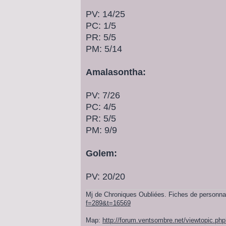
PV: 14/25
PC: 1/5
PR: 5/5
PM: 5/14
Amalasontha:
PV: 7/26
PC: 4/5
PR: 5/5
PM: 9/9
Golem:
PV: 20/20
Mj de Chroniques Oubliées. Fiches de personn
f=289&t=16569
Map:
http://forum.ventsombre.net/viewtopic.