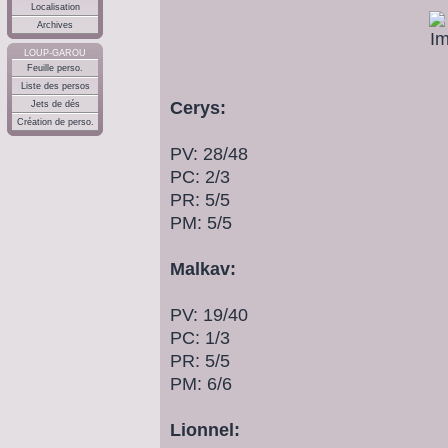
Localisation
Archives
LOUP-GAROU
Feuille perso.
Liste des persos
Cerys:
Jets de dés
Création de perso.
PV: 28/48
PC: 2/3
PR: 5/5
PM: 5/5
Malkav:
PV: 19/40
PC: 1/3
PR: 5/5
PM: 6/6
Lionnel: