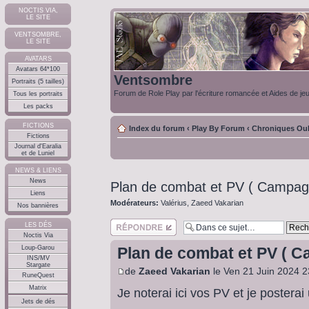
NOCTIS VIA,
LE SITE
VENTSOMBRE,
LE SITE
AVATARS
Avatars 64*100
Ventsombre
Portraits (5 tailles)
Forum de Role Play par l'écriture romancée et Aides de je
Tous les portraits
Les packs
FICTIONS
Index du forum
‹
Play By Forum
‹
Chroniques Oub
Fictions
Journal d'Earalia
et de Luniel
NEWS & LIENS
News
Plan de combat et PV ( Campa
Liens
Modérateurs:
Valérius
,
Zaeed Vakarian
Nos bannières
Répondre
LES DÉS
Noctis Via
Loup-Garou
Plan de combat et PV ( 
INS/MV
Stargate
de
Zaeed Vakarian
le Ven 21 Juin 2024 2
RuneQuest
Matrix
Je noterai ici vos PV et je postera
Jets de dés