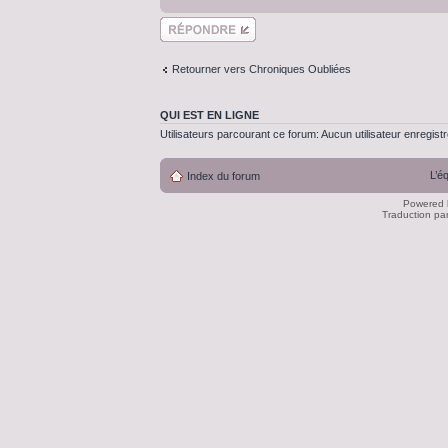
Répondre
Retourner vers Chroniques Oubliées
QUI EST EN LIGNE
Utilisateurs parcourant ce forum: Aucun utilisateur enregistré
L’é
Index du forum
Powered
Traduction pa