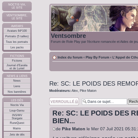
NOCTIS VIA,
LE SITE
VENTSOMBRE,
LE SITE
AVATARS
Avatars 64*100
Ventsombre
Portraits (5 tailles)
Forum de Role Play par l'écriture romancée et Aides de je
Tous les portraits
Les packs
FICTIONS
Index du forum
‹
Play By Forum
‹
L'Appel de Cth
Fictions
Journal d'Earalia
et de Luniel
NEWS & LIENS
News
Re: SC: LE POIDS DES REMOR
Liens
Modérateurs:
Alex
,
Pike Maton
Nos bannières
Sujet verouillé
LES DÉS
Noctis Via
Loup-Garou
Re: SC: LE POIDS DES 
INS/MV
Stargate
BIEN...
RuneQuest
de
Pike Maton
le Mer 07 Juil 2021 05:31
Matrix
Jets de dés