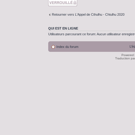
Sujet verouillé
Retourner vers L'Appel de Cthulhu - Chtulhu 2020
QUI EST EN LIGNE
Utilisateurs parcourant ce forum: Aucun utilisateur enregistré
L’é
Index du forum
Powered
Traduction pa