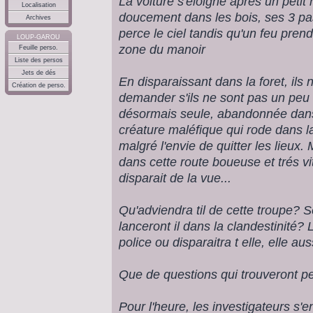
La voiture s'éloigne aprés un peti
Localisation
doucement dans les bois, ses 3 pa
Archives
perce le ciel tandis qu'un feu pren
LOUP-GAROU
zone du manoir
Feuille perso.
Liste des persos
Jets de dés
En disparaissant dans la foret, il
Création de perso.
demander s'ils ne sont pas un peu v
désormais seule, abandonnée dans
créature maléfique qui rode dans la
malgré l'envie de quitter les lieux.
dans cette route boueuse et trés vit
disparait de la vue...
Qu'adviendra til de cette troupe? Se
lanceront il dans la clandestinité? 
police ou disparaitra t elle, elle a
Que de questions qui trouveront peu
Pour l'heure, les investigateurs s