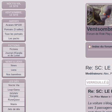
NOCTIS VIA,
LE SITE
VENTSOMBRE,
LE SITE
AVATARS
Avatars 64*100
Ventsomb
Portraits (5 tailles)
Forum de Role Play p
Tous les portraits
Les packs
FICTIONS
Index du foru
Fictions
Journal d'Earalia
et de Luniel
NEWS & LIENS
News
Re: SC: L
Liens
Modérateurs:
Alex
,
P
Nos bannières
Sujet verouillé
LES DÉS
Noctis Via
Loup-Garou
Re: SC: LE
INS/MV
Stargate
de
Pike Maton
le 
RuneQuest
La voiture s'élo
Matrix
ses 3 passagers 
Jets de dés