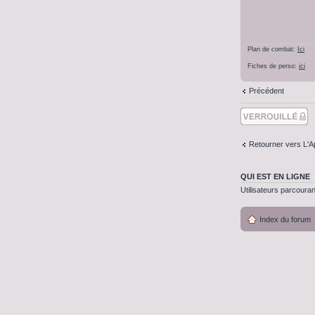
Plan de combat:
Ici
Fiches de perso:
ici
Précédent
Sujet verouillé
Retourner vers L'A
QUI EST EN LIGNE
Utilisateurs parcouran
Index du forum