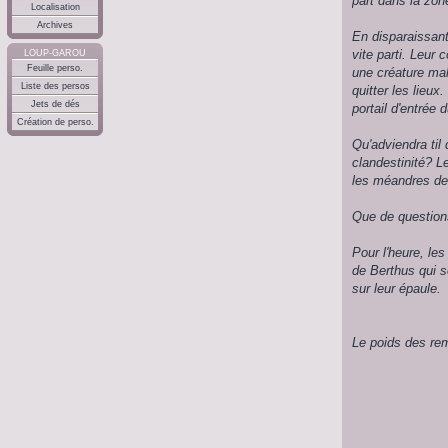
part dans la zon
Localisation
Archives
En disparaissant
vite parti. Leur
LOUP-GAROU
Feuille perso.
une créature mal
Liste des persos
quitter les lieux
Jets de dés
portail d'entrée 
Création de perso.
Qu'adviendra til 
clandestinité? Le
les méandres de 
Que de questions
Pour l'heure, le
de Berthus qui 
sur leur épaule.
Le poids des re