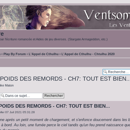
re
ar l'écriture romancée et Aides de jeu diverses. (Stargate Armageddon, etc.)
m
‹
Play By Forum
‹
L'Appel de Cthulhu
‹
L'Appel de Cthulhu - Chtulhu 2020
E POIDS DES REMORDS - CH7: TOUT EST BIEN..
ike Maton
 POIDS DES REMORDS - CH7: TOUT EST BIEN...
Mer 07 Juil 2021 05:31:28
igne aprés un petit moment de chargement, et s'enfonce doucement dans les b
à bord. Au loin, une fumée perce le ciel tandis qu'un feu prend naissance qu