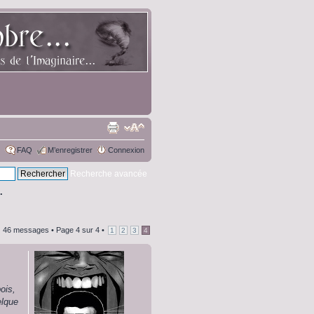
FAQ
M’enregistrer
Connexion
Recherche avancée
.
46 messages •
Page
4
sur
4
•
1
2
3
4
ois,
elque