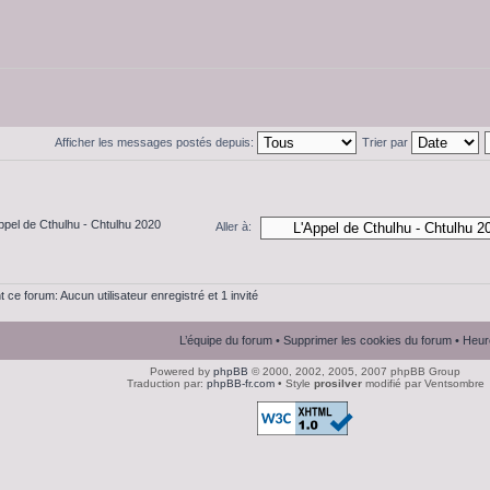
Afficher les messages postés depuis:
Trier par
ppel de Cthulhu - Chtulhu 2020
Aller à:
t ce forum: Aucun utilisateur enregistré et 1 invité
L’équipe du forum
•
Supprimer les cookies du forum
• Heur
Powered by
phpBB
© 2000, 2002, 2005, 2007 phpBB Group
Traduction par:
phpBB-fr.com
• Style
prosilver
modifié par Ventsombre