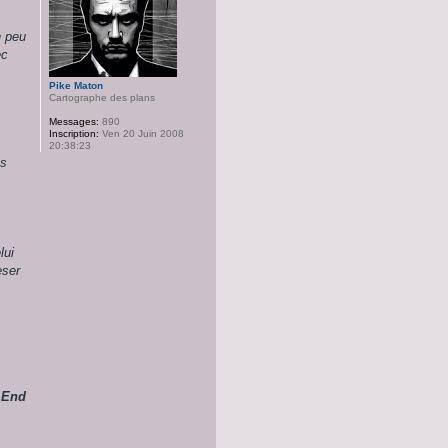
n peu
ec
Pike Maton
Cartographe des plans
Messages:
890
Inscription:
Ven 20 Juin 2008
20:38:23
ns
lui
eser
 End