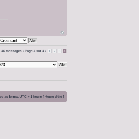
46 messages •
Page
4
sur
4
•
1
2
3
4
es au format UTC + 1 heure [ Heure d’été ]