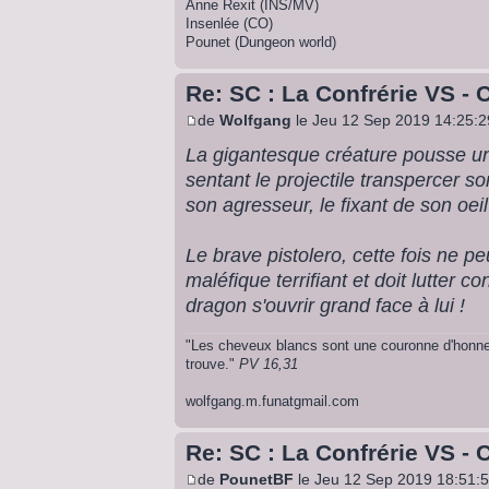
Anne Rexit (INS/MV)
Insenlée (CO)
Pounet (Dungeon world)
Re: SC : La Confrérie VS - 
de
Wolfgang
le Jeu 12 Sep 2019 14:25:2
La gigantesque créature pousse un
sentant le projectile transpercer s
son agresseur, le fixant de son oeil 
Le brave pistolero, cette fois ne p
maléfique terrifiant et doit lutter 
dragon s'ouvrir grand face à lui !
"Les cheveux blancs sont une couronne d'honneur
trouve."
PV 16,31
wolfgang.m.funatgmail.com
Re: SC : La Confrérie VS - 
de
PounetBF
le Jeu 12 Sep 2019 18:51: