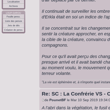
Localisation
Archives
Il continuait de surveiller les ombre
LOUP-GAROU
d'Erkla était en soi un indice de l'
Feuille perso.
Liste des persos
Jets de dés
Il se concentrait sur les changem
Création de perso.
sentir la créature approcher, en e
la cible de la créature, convaincu
compagnons.
Pour ce qu'il avait perçu des cha
presque arrivé et il avait bandé c
au moment voulu, le mouvement qui
terreur volante.
"La vie est éphémère et, à n'importe quel instan
Re: SC : La Confrérie VS - 
de
PounetBF
le Mar 10 Sep 2019 19:34:
A l’abri dans la végétation, le fusi