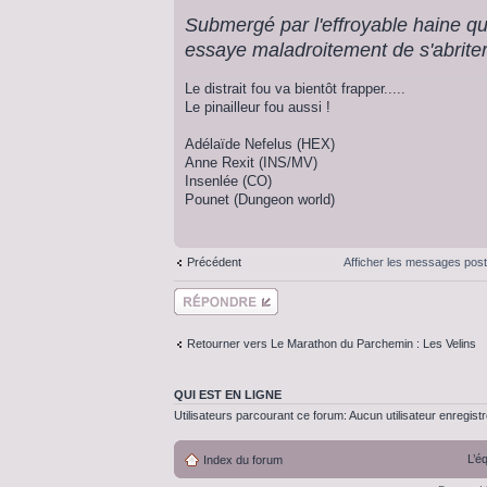
Submergé par l'effroyable haine qui 
essaye maladroitement de s'abriter 
Le distrait fou va bientôt frapper.....
Le pinailleur fou aussi !
Adélaïde Nefelus (HEX)
Anne Rexit (INS/MV)
Insenlée (CO)
Pounet (Dungeon world)
Précédent
Afficher les messages pos
Répondre
Retourner vers Le Marathon du Parchemin : Les Velins
QUI EST EN LIGNE
Utilisateurs parcourant ce forum: Aucun utilisateur enregistré
L’é
Index du forum