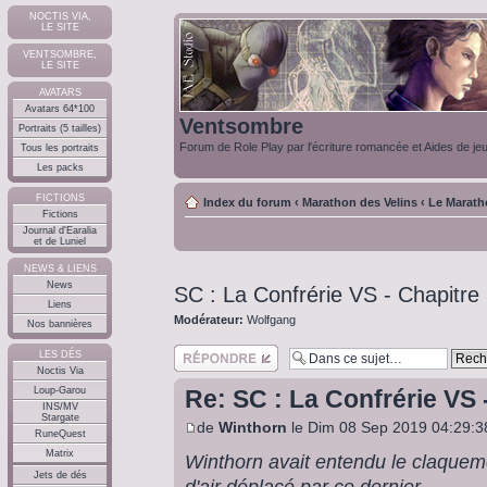
NOCTIS VIA,
LE SITE
VENTSOMBRE,
LE SITE
AVATARS
Avatars 64*100
Ventsombre
Portraits (5 tailles)
Forum de Role Play par l'écriture romancée et Aides de je
Tous les portraits
Les packs
FICTIONS
Index du forum
‹
Marathon des Velins
‹
Le Marath
Fictions
Journal d'Earalia
et de Luniel
NEWS & LIENS
News
SC : La Confrérie VS - Chapitre
Liens
Modérateur:
Wolfgang
Nos bannières
Répondre
LES DÉS
Noctis Via
Loup-Garou
Re: SC : La Confrérie VS 
INS/MV
Stargate
de
Winthorn
le Dim 08 Sep 2019 04:29:3
RuneQuest
Matrix
Winthorn avait entendu le claquemen
Jets de dés
d'air déplacé par ce dernier.