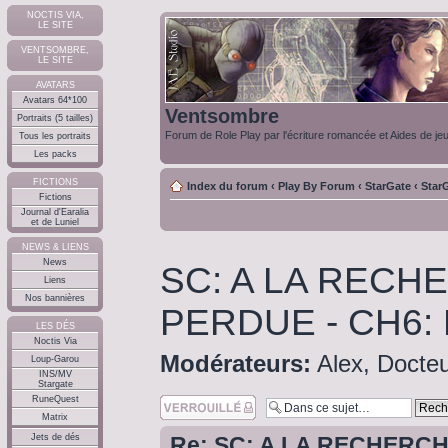
NOCTIS VIA,
LE SITE
VENTSOMBRE,
LE SITE
AVATARS
Avatars 64*100
Ventsombre
Portraits (5 tailles)
Forum de Role Play par l'écriture romancée et Aides de je
Tous les portraits
Les packs
FICTIONS
Index du forum
‹
Play By Forum
‹
StarGate
‹
Star
Fictions
Journal d'Earalia
et de Luniel
NEWS & LIENS
News
SC: A LA RECH
Liens
Nos bannières
PERDUE - CH6:
LES DÉS
Noctis Via
Modérateurs:
Alex
,
Docteu
Loup-Garou
INS/MV
Stargate
RuneQuest
Sujet verouillé
Matrix
Jets de dés
Re: SC: A LA RECHERCH