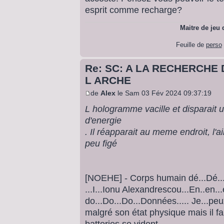
esprit comme recharge?
Maitre de jeu
Feuille de
perso
Re: SC: A LA RECHERCHE 
L ARCHE
de
Alex
le Sam 03 Fév 2024 09:37:19
L hologramme vacille et disparait 
d'energie
. Il réapparait au meme endroit, l'a
peu figé
[NOEHE] - Corps humain dé...Dé....d
...I...Ionu Alexandrescou...En..en.
do...Do...Do...Données..... Je...peux
malgré son état physique mais il fau
batteries se vident...