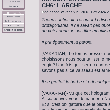
Localisation
CH6: L ARCHE
Archives
de
Zaeed Vakarian
le Jeu 01 Fév 2024 2
LOUP-GAROU
Feuille perso.
Zaeed continuait d'écouter la discu
Liste des persos
protagonistes. Il ne savait pas quoi 
Jets de dés
de voir Logan se sacrifier en utili
Création de perso.
Il prit également la parole.
[VAKARIAN]- Le temps presse, nou
choisissons nous pour utiliser le m
engin? Une fois qu'il sera recharge
savons pas si ce vaisseau est arm
Il se grattait la barbe et prit quelq
[VAKARIAN]- Vu que cet hologramm
Alicia pouvez vous demander à No
Et si c'est obligatoire que le pilot
suis le seul qui soit capable de le pi