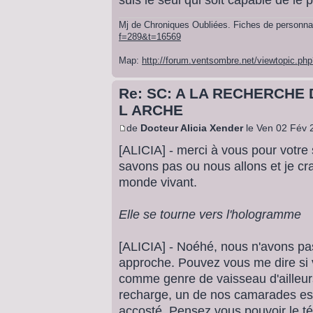
Mj de Chroniques Oubliées. Fiches de personn
f=289&t=16569
Map:
http://forum.ventsombre.net/viewtopic.
Re: SC: A LA RECHERCHE 
L ARCHE
de
Docteur Alicia Xender
le Ven 02 Fév 
[ALICIA] - merci à vous pour votre
savons pas ou nous allons et je cra
monde vivant.
Elle se tourne vers l'hologramme
[ALICIA] - Noéhé, nous n'avons p
approche. Pouvez vous me dire si v
comme genre de vaisseau d'ailleur
recharge, un de nos camarades est
accosté. Pensez vous pouvoir le té