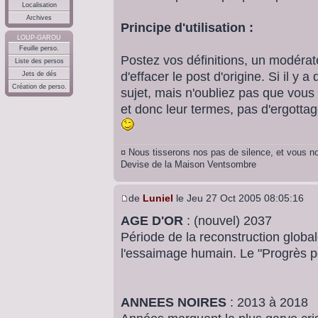
Localisation
Archives
Principe d'utilisation :
LOUP-GAROU
Feuille perso.
Postez vos définitions, un modérat
Liste des persos
d'effacer le post d'origine. Si il y
Jets de dés
Création de perso.
sujet, mais n'oubliez pas que vous 
et donc leur termes, pas d'ergottage
¤ Nous tisserons nos pas de silence, et vous no
Devise de la Maison Ventsombre
de
Luniel
le Jeu 27 Oct 2005 08:05:16
AGE D'OR
: (nouvel) 2037
Période de la reconstruction global
l'essaimage humain. Le "Progrès p
ANNEES NOIRES
: 2013 à 2018