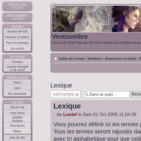
NOCTIS VIA,
LE SITE
VENTSOMBRE,
LE SITE
AVATARS
Avatars 64*100
Ventsombre
Portraits (5 tailles)
Forum de Role Play par l'écriture romancée et Aides de je
Tous les portraits
Les packs
FICTIONS
Index du forum
‹
Archives
‹
Aventures et récits - E
Fictions
Journal d'Earalia
et de Luniel
NEWS & LIENS
News
Lexique
Liens
Répondre
Nos bannières
LES DÉS
Lexique
Noctis Via
Loup-Garou
de
Luniel
le Sam 01 Oct 2005 11:54:39
INS/MV
Stargate
Vous pourrez définir ici les termes p
RuneQuest
Tous les termes seront rajoutés d
Matrix
avec tri alphabetique pour que celà
Jets de dés