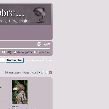
FAQ
M’enregistrer
Connexion
Recherche avancée
35 messages •
Page
3
sur
3
•
1
2
3
e.
Walan