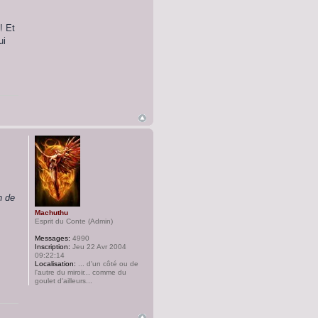
! Et
ui
n de
Machuthu
Esprit du Conte (Admin)
Messages:
4990
Inscription:
Jeu 22 Avr 2004
09:22:14
Localisation:
... d'un côté ou de
l'autre du miroir... comme du
goulet d'ailleurs...