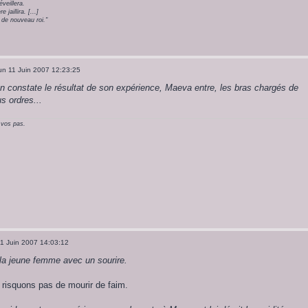
veillera.
jaillira. [...]
de nouveau roi."
un 11 Juin 2007 12:23:25
 constate le résultat de son expérience, Maeva entre, les bras chargés de
us ordres...
 vos pas.
1 Juin 2007 14:03:12
la jeune femme avec un sourire.
 risquons pas de mourir de faim.