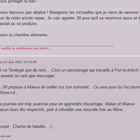
nous protéger la nuit !
nous laissons pas abattre ! Mangeons les victuailles que je viens de ramener 
 de notre ancien repas. Je vais appeler Jill pour qu'il se nourrisse aussi et l
aurait pu se produire.
vers la chambre attenante.
_________________________________________________________________________
souffle, je m'offre tout mes désirs...
er 13 Juin 2007 15:16:05
 ce Terdegal que de nom... C'est un personnage qui travaille à Fort-le-kirkch
 années en tant que messager.
 Jill propose à Maeva de veiller sur son sommeil... Ce sera pour lui l'occasio
irme-t-il...
la journée est trop avancée pour en apprendre d'avantage, Walan et Maeva
un leurs lits respectifs, prêt à s'éveiller une nouvelle fois au Rêve...
 sujet : Champ de bataille... )
 vos pas.