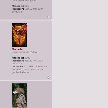
Découvreur des plans
Messages:
615
Inscription:
Mar 18 Mai 2004
18:09:03
Machuthu
Esprit du Conte (Admin)
Messages:
4990
Inscription:
Jeu 22 Avr 2004
09:22:14
Localisation:
... d'un côté ou de
l'autre du miroir... comme du
goulet d'ailleurs...