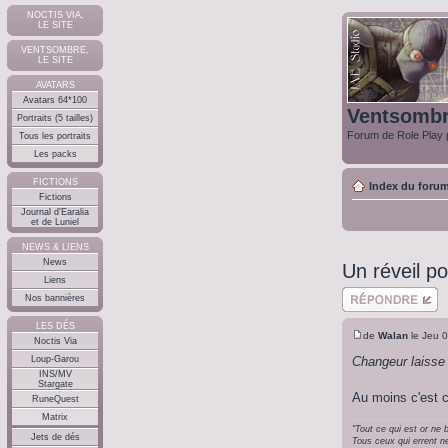
NOCTIS VIA,
LE SITE
VENTSOMBRE,
LE SITE
AVATARS
Avatars 64*100
Ventsomb
Portraits (5 tailles)
Forum de Role Play p
Tous les portraits
Les packs
FICTIONS
Index du foru
Fictions
Journal d'Earalia
et de Luniel
NEWS & LIENS
News
Un réveil po
Liens
Répondre
Nos bannières
LES DÉS
de
Walan
le Jeu 0
Noctis Via
Changeur laisse 
Loup-Garou
INS/MV
Stargate
Au moins c'est cl
RuneQuest
Matrix
"Tout ce qui est or ne b
Jets de dés
Tous ceux qui errent ne