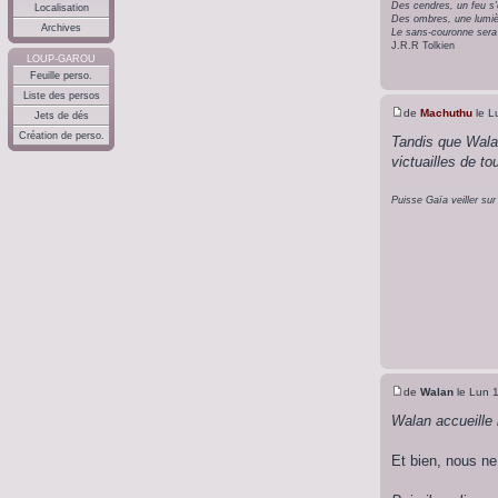
Des cendres, un feu s'é
Localisation
Des ombres, une lumière 
Archives
Le sans-couronne sera 
J.R.R Tolkien
LOUP-GAROU
Feuille perso.
Liste des persos
de
Machuthu
le L
Jets de dés
Création de perso.
Tandis que Walan
victuailles de to
Puisse Gaïa veiller sur
de
Walan
le Lun 1
Walan accueille 
Et bien, nous ne