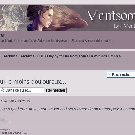
re
ar l'écriture romancée et Aides de jeu diverses. (Stargate Armageddon, etc.)
m
‹
Archives
‹
Archives - PBF
‹
Play by forum Noctis Via
‹
La Voie des Ombres...
ur le moins douloureux...
7 Juin 2007 13:24:19
son regard errer un instant sur les cadavres avant de murmurer pour lui mêm
air ...
rille pas,
 sont pas perdus [...]