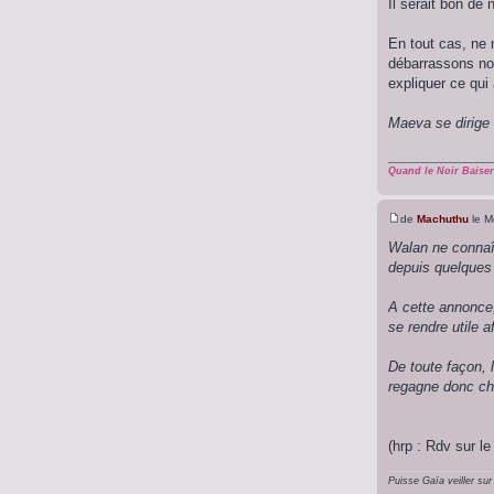
Il serait bon de 
En tout cas, ne 
débarrassons nous
expliquer ce qui 
Maeva se dirige 
___________________
Quand le Noir Baiser 
de
Machuthu
le M
Walan ne connaît
depuis quelques
A cette annonce,
se rendre utile aff
De toute façon, 
regagne donc chac
(hrp : Rdv sur le
Puisse Gaïa veiller sur