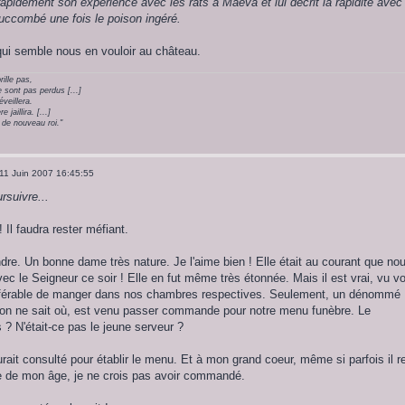
 rapidement son expérience avec les rats à Maeva et lui décrit la rapidité avec
 succombé une fois le poison ingéré.
 qui semble nous en vouloir au château.
rille pas,
 sont pas perdus [...]
veillera.
jaillira. [...]
de nouveau roi."
11 Juin 2007 16:45:55
suivre...
 Il faudra rester méfiant.
ndre. Un bonne dame très nature. Je l'aime bien ! Elle était au courant que no
c le Seigneur ce soir ! Elle en fut même très étonnée. Mais il est vrai, vu vo
 préférable de manger dans nos chambres respectives. Seulement, un dénommé
d'on ne sait où, est venu passer commande pour notre menu funèbre. Le
? N'était-ce pas le jeune serveur ?
rait consulté pour établir le menu. Et à mon grand coeur, même si parfois il r
e de mon âge, je ne crois pas avoir commandé.