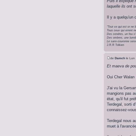
Puis il explique
laquelle ils ont
Il y a quelqu'un
"Tout ce qui est or ne b
Tous ceux qui errent ne
Des cendres, un feu s'é
Des ombres, une lumière 
Le sans-couronne sera 
J.R.R Tolkien
de
Damch
le Lun 
Et maeva de pour
Oui Cher Walan !
J'ai vu la Gersa
mangions pas ave
état, qu'il fut
Terdegal, sorti 
connaissez-vous 
Terdegal nous au
muet à l'avancé