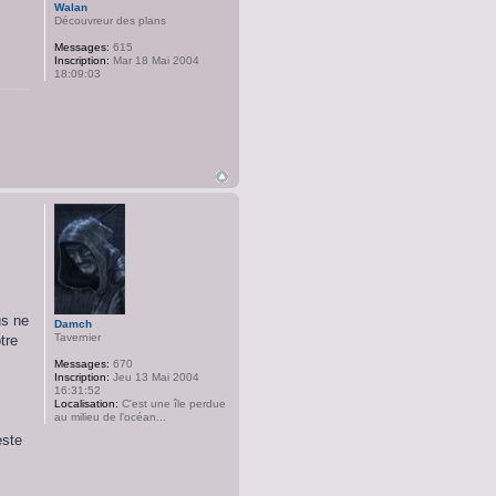
Walan
Découvreur des plans
Messages:
615
Inscription:
Mar 18 Mai 2004
18:09:03
us ne
Damch
Tavernier
tre
Messages:
670
Inscription:
Jeu 13 Mai 2004
16:31:52
Localisation:
C'est une île perdue
au milieu de l'océan...
este