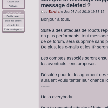
Localisation
message deleted ?
Archives
de
Earalia
le Jeu 05 Aoû 2010 19:36:12
LOUP-GAROU
Feuille perso.
Bonjour à tous.
Liste des persos
Jets de dés
Suite à des attaques de robots répé
Création de perso.
en plus performants, tout message 
de ce forum, sera supprimé sans p
De plus, les e-mails et les IP sero
Les comptes associés seront ensuit
les éventuels liens proposés.
Désolée pour le désagrément des v
auraient voulu tenter leur chance i
------
Hello everybody.
Due to repeated attacks of bots, 