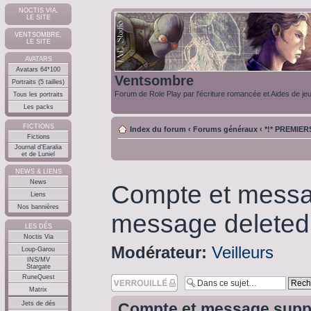
NOCTIS VIA,
LE SITE
VENTSOMBRE,
LE SITE
AVATARS
Avatars 64*100
Ventsombre
Portraits (5 tailles)
Forum de Role Play par l'écriture romancée et Aides de je
Tous les portraits
Les packs
FICTIONS
Index du forum
‹
Forums généraux
‹
*!* PREMIE
Fictions
Journal d'Earalia
et de Luniel
NEWS & LIENS
News
Compte et messa
Liens
Nos bannières
message deleted
LES DÉS
Noctis Via
Modérateur:
Veilleurs
Loup-Garou
INS/MV
Stargate
RuneQuest
Sujet verouillé
Matrix
Jets de dés
Compte et message suppr