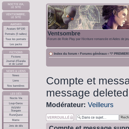
NOCTIS VIA,
LE SITE
VENTSOMBRE,
LE SITE
AVATARS
Avatars 64*100
Ventsombre
Portraits (5 tailles)
Forum de Role Play par l'écriture romancée et Aides de je
Tous les portraits
Les packs
FICTIONS
Index du forum
‹
Forums généraux
‹
*!* PREMIE
Fictions
Journal d'Earalia
et de Luniel
NEWS & LIENS
News
Compte et messa
Liens
Nos bannières
message deleted
LES DÉS
Noctis Via
Modérateur:
Veilleurs
Loup-Garou
INS/MV
Stargate
RuneQuest
Sujet verouillé
Matrix
Jets de dés
Compte et message suppr