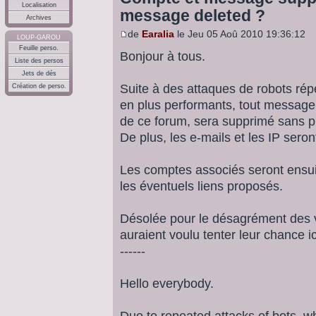
Localisation
message deleted ?
Archives
de
Earalia
le Jeu 05 Aoû 2010 19:36:12
LOUP-GAROU
Feuille perso.
Bonjour à tous.
Liste des persos
Jets de dés
Suite à des attaques de robots répé
Création de perso.
en plus performants, tout message 
de ce forum, sera supprimé sans p
De plus, les e-mails et les IP sero
Les comptes associés seront ensuit
les éventuels liens proposés.
Désolée pour le désagrément des v
auraient voulu tenter leur chance i
------
Hello everybody.
Due to repeated attacks of bots, 