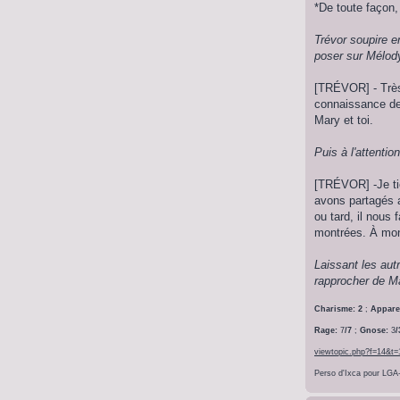
*De toute façon, 
Trévor soupire e
poser sur Mélod
[TRÉVOR] - Très
connaissance de
Mary et toi.
Puis à l'attentio
[TRÉVOR] -Je tie
avons partagés 
ou tard, il nous
montrées. À mon 
Laissant les aut
rapprocher de Ma
Charisme: 2
;
Appare
Rage:
7
/7
;
Gnose:
3
/
viewtopic.php?f=14&t
Perso d'Ixca pour LGA