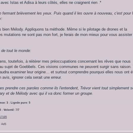
avec Istas et Adisa à leurs côtés, elles ne craignent rien .*
n fermant brièvement les yeux. Puis quand il les ouvre à nouveau, c'est pour 
y:
 bien Mélody. Appliquons ta méthode. Même si le pilotage de drones et la
s mutations ne sont pas mon fort, je ferais de mon mieux pour vous assister
n de tout le monde:
ns, toutefois, à réitérer mes préoccupations concernant les rêves que nous
au sujet de Goebbels. Ces visions communes ne peuvent surgir sans raison. 
 faudra examiner leur origine… et surtout comprendre pourquoi elles nous ont é
avis, ignorer cela serait une erreur.
res prendre ces paroles comme ils l'entendent, Trévor vient tout simplement s
ry et de Mélody avec qui il va donc former un groupe.
nce: 3
;
Lignée pure: 5
3
;
Volonté:
7
/7
=17195
- AdS