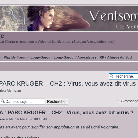
re
ar l'écriture romancée et Aides de jeu diverses. (Stargate Armageddon, etc.)
m
‹
Play By Forum
‹
Loup-Garou
‹
Loup-Garou, l'Apocalypse : RP - Afrique du Sud
PARC KRUGER – CH2 : Virus, vous avez dit virus
riela Viymyfae
135 message
A : PARC KRUGER – CH2 : Virus, vous avez dit virus ?
ère
le Mar 26 Mai 2026 00:18:43
pas en avant pour signifier son approbation et se désigné volontaire...