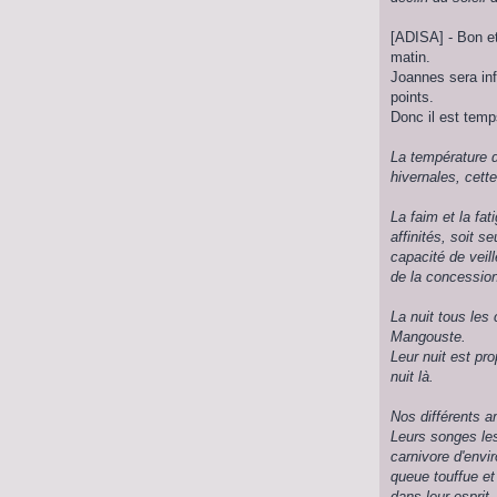
[ADISA] - Bon et
matin.
Joannes sera info
points.
Donc il est temps
La température d
hivernales, cette
La faim et la fa
affinités, soit 
capacité de veill
de la concession
La nuit tous les
Mangouste.
Leur nuit est pr
nuit là.
Nos différents a
Leurs songes le
carnivore d'envi
queue touffue et
dans leur esprit