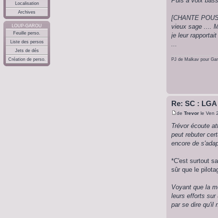
Puis a voix bass
Localisation
Archives
[CHANTE POUSSIÈ
vieux sage .... 
LOUP-GAROU
Feuille perso.
je leur rapportai
Liste des persos
...
Jets de dés
Création de perso.
PJ de Malkav pour Ga
Re: SC : LGA
de
Trevor
le Ven 
Trévor écoute at
peut rebuter ce
encore de s'ada
*C'est surtout sa
sûr que le pilota
Voyant que la me
leurs efforts sur
par se dire qu'il