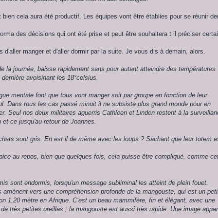
 bien cela aura été productif. Les équipes vont être établies pour se réunir d
rma des décisions qui ont été prise et peut être souhaitera t il préciser certa
 d'aller manger et d'aller dormir par la suite. Je vous dis à demain, alors.
e la journée, baisse rapidement sans pour autant atteindre des températures
 dernière avoisinant les 18°celsius.
tigue mentale font que tous vont manger soit par groupe en fonction de leur
seul. Dans tous les cas passé minuit il ne subsiste plus grand monde pour en
er. Seul nos deux militaires aguerris Cathleen et Linden restent à la surveilla
 et ce jusqu'au retour de Joannes.
 chats sont gris. En est il de même avec les loups ? Sachant que leur totem es
opice au repos, bien que quelques fois, cela puisse être compliqué, comme ce
mis sont endormis, lorsqu'un message subliminal les atteint de plein fouet.
s amènent vers une compréhension profonde de la mangouste, qui est un peti
ron 1,20 mètre en Afrique. C’est un beau mammifère, fin et élégant, avec une
 de très petites oreilles ; la mangouste est aussi très rapide. Une image appar