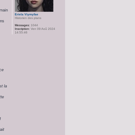
emain
Eriela Viymyfae
Historien des plans
ins
Messages:
1044
Inscription:
Ven 09 Aoû 2024
14:55:46
nce
t la
tte
t
ait