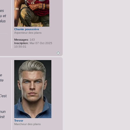
les
u et
plus
Chante poussière
Arpenteur des plans
Messages:
143
Inscription:
Mar 07 Oct 2025
10:50:01
ie
te
C'est
mmun
nit
Trevor
Marcheur des plans