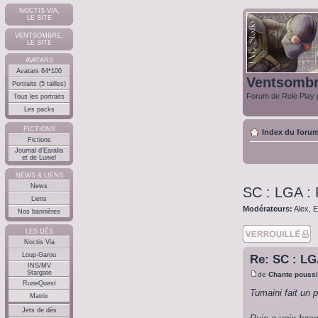
NOCTIS VIA,
LE SITE
VENTSOMBRE,
LE SITE
AVATARS
Avatars 64*100
Ventsomb
Portraits (5 tailles)
Forum de Role Play p
Tous les portraits
Les packs
FICTIONS
Index du foru
Fictions
Journal d'Earalia
et de Luniel
NEWS & LIENS
News
SC : LGA : 
Liens
Modérateurs:
Alex
,
E
Nos bannières
Sujet verouillé
LES DÉS
Noctis Via
Loup-Garou
Re: SC : LG
INS/MV
Stargate
de
Chante poussi
RuneQuest
Tumaini fait un 
Matrix
Jets de dés