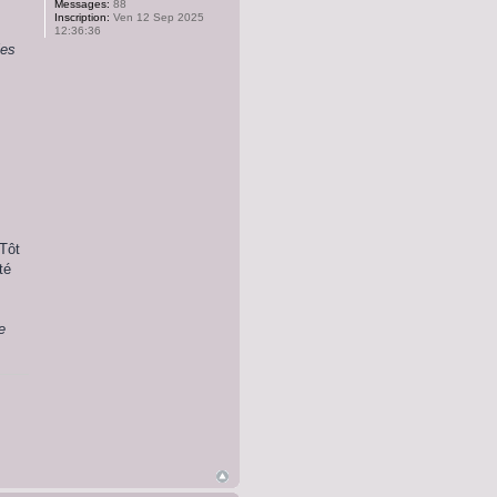
Messages:
88
Inscription:
Ven 12 Sep 2025
12:36:36
les
Tôt
té
e