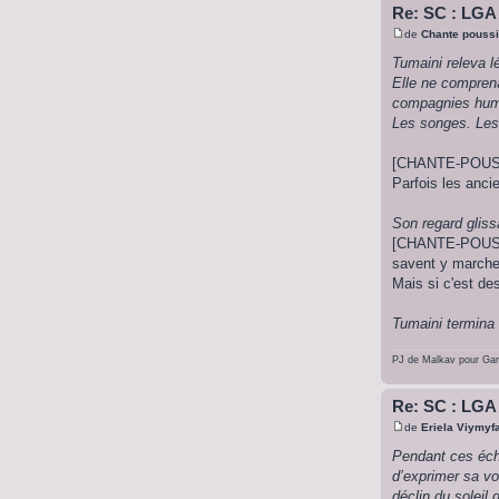
Re: SC : LGA
de
Chante poussi
Tumaini releva l
Elle ne comprena
compagnies huma
Les songes. Les 
[CHANTE-POUSSI
Parfois les ancie
Son regard gliss
[CHANTE-POUSSI
savent y marche
Mais si c'est des
Tumaini termina 
PJ de Malkav pour Ga
Re: SC : LGA
de
Eriela Viymyf
Pendant ces écha
d’exprimer sa v
déclin du soleil