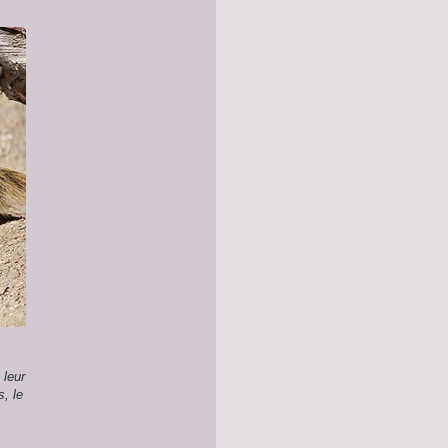
 leur
s, le