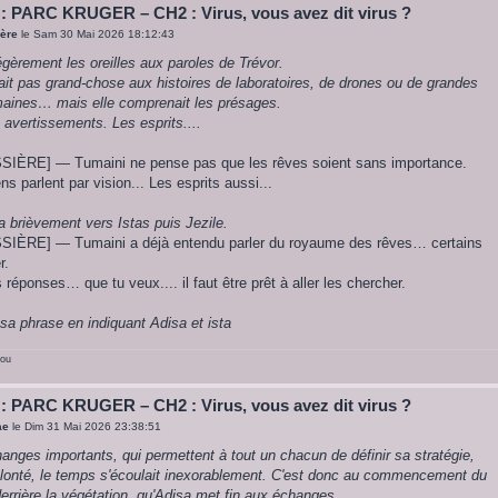
 : PARC KRUGER – CH2 : Virus, vous avez dit virus ?
ère
le Sam 30 Mai 2026 18:12:43
égèrement les oreilles aux paroles de Trévor.
it pas grand-chose aux histoires de laboratoires, de drones ou de grandes
ines… mais elle comprenait les présages.
avertissements. Les esprits....
ÈRE] — Tumaini ne pense pas que les rêves soient sans importance.
ns parlent par vision... Les esprits aussi...
a brièvement vers Istas puis Jezile.
ÈRE] — Tumaini a déjà entendu parler du royaume des rêves… certains
r.
 réponses… que tu veux.... il faut être prêt à aller les chercher.
sa phrase en indiquant Adisa et ista
rou
 : PARC KRUGER – CH2 : Virus, vous avez dit virus ?
ae
le Dim 31 Mai 2026 23:38:51
nges importants, qui permettent à tout un chacun de définir sa stratégie,
olonté, le temps s'écoulait inexorablement. C'est donc au commencement du
 derrière la végétation, qu'Adisa met fin aux échanges.