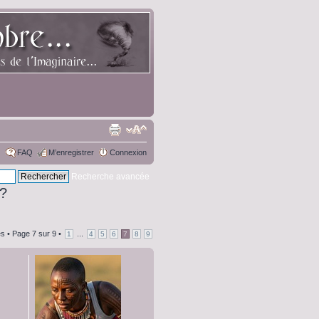
FAQ
M’enregistrer
Connexion
Recherche avancée
 ?
s •
Page
7
sur
9
•
...
1
4
5
6
7
8
9