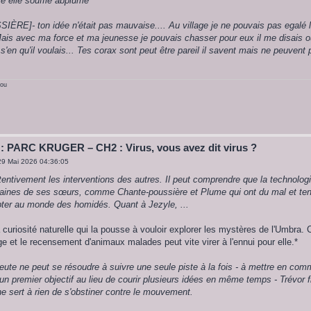
e elle souffle abplume
RE]- ton idée n'était pas mauvaise.... Au village je ne pouvais pas egalé 
Mais avec ma force et ma jeunesse je pouvais chasser pour eux il me disais o
t s'en qu'il voulais... Tes corax sont peut être pareil il savent mais ne peuvent 
rou
 : PARC KRUGER – CH2 : Virus, vous avez dit virus ?
29 Mai 2026 04:36:05
tentivement les interventions des autres. Il peut comprendre que la technolog
rtaines de ses sœurs, comme Chante-poussière et Plume qui ont du mal et ten
pter au monde des homidés. Quant à Jezyle, ...
 curiosité naturelle qui la pousse à vouloir explorer les mystères de l'Umbra. 
ge et le recensement d'animaux malades peut vite virer à l'ennui pour elle.*
ute ne peut se résoudre à suivre une seule piste à la fois - à mettre en co
 un premier objectif au lieu de courir plusieurs idées en même temps - Trévor fi
 ne sert à rien de s'obstiner contre le mouvement.