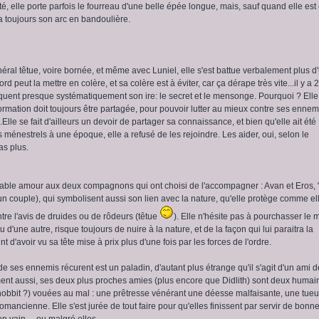
té, elle porte parfois le fourreau d'une belle épée longue, mais, sauf quand elle est
 a toujours son arc en bandoulière.
néral têtue, voire bornée, et même avec Luniel, elle s'est battue verbalement plus d
rd peut la mettre en colère, et sa colère est à éviter, car ça dérape très vite...il y a 2
uent presque systématiquement son ire: le secret et le mensonge. Pourquoi ? Elle
ormation doit toujours être partagée, pour pouvoir lutter au mieux contre ses ennem
Elle se fait d'ailleurs un devoir de partager sa connaissance, et bien qu'elle ait été
 ménestrels à une époque, elle a refusé de les rejoindre. Les aider, oui, selon le
as plus.
itable amour aux deux compagnons qui ont choisi de l'accompagner : Avan et Eros, 
n couple), qui symbolisent aussi son lien avec la nature, qu'elle protège comme el
ontre l'avis de druides ou de rôdeurs (têtue
). Elle n'hésite pas à pourchasser le m
u d'une autre, risque toujours de nuire à la nature, et de la façon qui lui paraitra la
nt d'avoir vu sa tête mise à prix plus d'une fois par les forces de l'ordre.
e ses ennemis récurent est un paladin, d'autant plus étrange qu'il s'agit d'un ami d
ment aussi, ses deux plus proches amies (plus encore que Didlith) sont deux humai
(hobbit ?) vouées au mal : une prêtresse vénérant une déesse malfaisante, une tue
mancienne. Elle s'est jurée de tout faire pour qu'elles finissent par servir de bonn
en vain ... ou malgré elles.