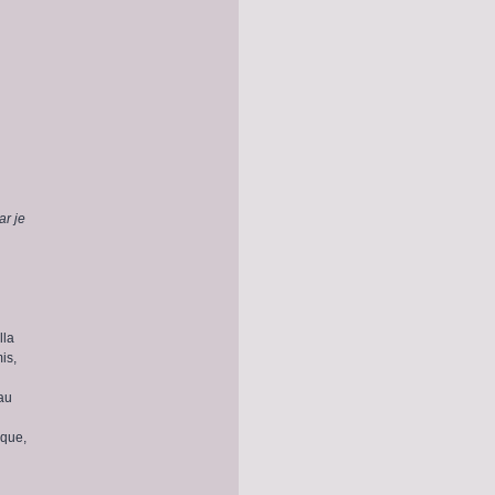
ar je
lla
is,
eau
ique,