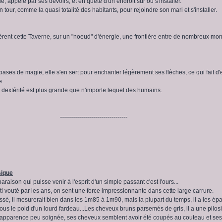
lle, appelé par ses devoirs, et en quête d'un endroit sur où s'installer.
on tour, comme la quasi totalité des habitants, pour rejoindre son mari et s'installer.
èrent cette Taverne, sur un "noeud" d'énergie, une frontière entre de nombreux mo
ases de magie, elle s'en sert pour enchanter légèrement ses flèches, ce qui fait d'e
e.
sa dextérité est plus grande que n'importe lequel des humains.
----------------------------------
sique
aison qui puisse venir à l'esprit d'un simple passant c'est l'ours...
arti vouté par les ans, on sent une force impressionnante dans cette large carrure.
sé, il mesurerait bien dans les 1m85 à 1m90, mais la plupart du temps, il a les ép
s le poid d'un lourd fardeau...Les cheveux bruns parsemés de gris, il a une pilosi
D'apparence peu soignée, ses cheveux semblent avoir été coupés au couteau et ses