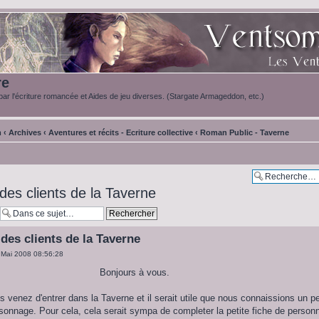
re
ar l'écriture romancée et Aides de jeu diverses. (Stargate Armageddon, etc.)
m
‹
Archives
‹
Aventures et récits - Ecriture collective
‹
Roman Public - Taverne
des clients de la Taverne
des clients de la Taverne
 Mai 2008 08:56:28
Bonjours à vous.
s venez d'entrer dans la Taverne et il serait utile que nous connaissions un p
sonnage. Pour cela, cela serait sympa de completer la petite fiche de person