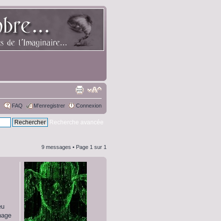
FAQ
M’enregistrer
Connexion
Recherche avancée
9 messages • Page
1
sur
1
eu
nage