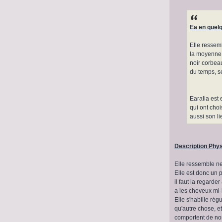
Ea en quel
Elle ressem
la moyenne d
noir corbeau
du temps, s
Earalia est
qui ont cho
aussi son li
Description Phy
Elle ressemble ne
Elle est donc un 
il faut la regarde
a les cheveux mi-l
Elle s'habille ré
qu'autre chose, e
comportent de no