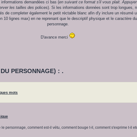
s informations demandées ci bas (
en suivant ce format s'il vous plait. Appuyer
erver les tailles des
polices). Si les informations données sont trop longues, 
s de completer également le petit réctable blanc afin d'y inclure un résumé ul
 10 lignes max) en ne reprenant que le descriptif physique et le caractère du
personnage.
D'avance merci
 DU PERSONNAGE) : .
lques mots
sique
 le personnage, comment est-il vétu, comment bouge t-il, comment s'exprime t-il etc.