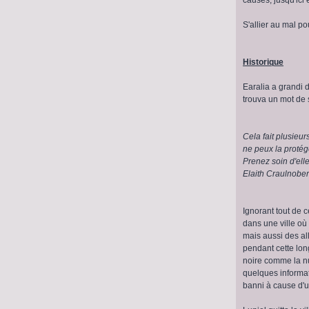
S'allier au mal po
Historique
Earalia a grandi 
trouva un mot de s
Cela fait plusieur
ne peux la protég
Prenez soin d'elle 
Elaith Craulnober
Ignorant tout de c
dans une ville où
mais aussi des all
pendant cette long
noire comme la nui
quelques informati
banni à cause d'u