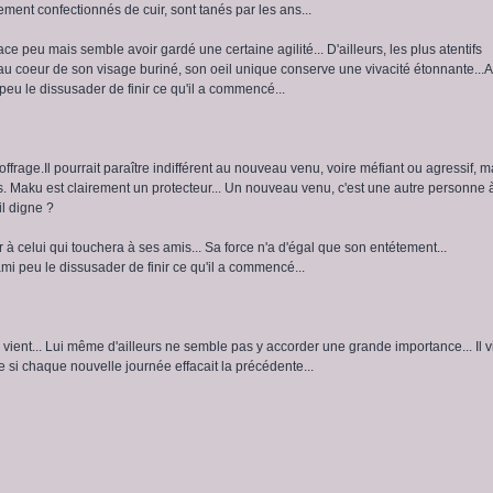
ement confectionnés de cuir, sont tanés par les ans...
e peu mais semble avoir gardé une certaine agilité... D'ailleurs, les plus atentifs
u coeur de son visage buriné, son oeil unique conserve une vivacité étonnante...
 peu le dissusader de finir ce qu'il a commencé...
offrage.Il pourrait paraître indifférent au nouveau venu, voire méfiant ou agressif, m
as. Maku est clairement un protecteur... Un nouveau venu, c'est une autre personne 
il digne ?
 à celui qui touchera à ses amis... Sa force n'a d'égal que son entétement...
ami peu le dissusader de finir ce qu'il a commencé...
 vient... Lui même d'ailleurs ne semble pas y accorder une grande importance... Il v
e si chaque nouvelle journée effacait la précédente...