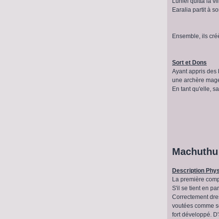
Luniel quitta la vi
Earalia partit à s
Ensemble, ils cré
Sort et Dons
Ayant appris des b
une archère mag
En tant qu'elle, 
Machuthu
Description Phy
La première compar
S'il se tient en p
Correctement dres
voutées comme sou
fort développé. 