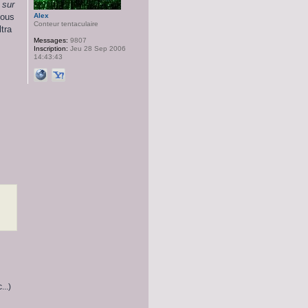
 sur
Alex
nous
Conteur tentaculaire
tra
Messages:
9807
Inscription:
Jeu 28 Sep 2006
14:43:43
..)