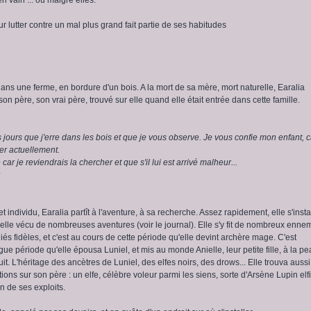
ur lutter contre un mal plus grand fait partie de ses habitudes
dans une ferme, en bordure d'un bois. A la mort de sa mère, mort naturelle, Earalia
on père, son vrai père, trouvé sur elle quand elle était entrée dans cette famille.
s jours que j'erre dans les bois et que je vous observe. Je vous confie mon enfant, c
er actuellement.
car je reviendrais la chercher et que s'il lui est arrivé malheur...
et individu, Earalia partît à l'aventure, à sa recherche. Assez rapidement, elle s'insta
 elle vécu de nombreuses aventures (voir le journal). Elle s'y fit de nombreux ennem
iés fidèles, et c'est au cours de cette période qu'elle devint archère mage. C'est
ue période qu'elle épousa Luniel, et mis au monde Anielle, leur petite fille, à la p
t. L'héritage des ancètres de Luniel, des elfes noirs, des drows... Elle trouva aussi
ons sur son père : un elfe, célèbre voleur parmi les siens, sorte d'Arsène Lupin elf
n de ses exploits.