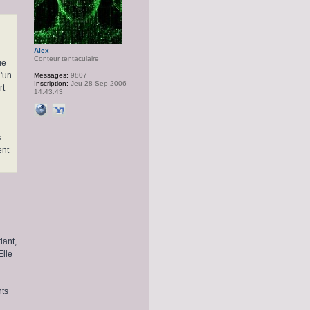
Alex
Conteur tentaculaire
ue
d'un
Messages:
9807
Inscription:
Jeu 28 Sep 2006
rt
14:43:43
s
ent
dant,
Elle
nts