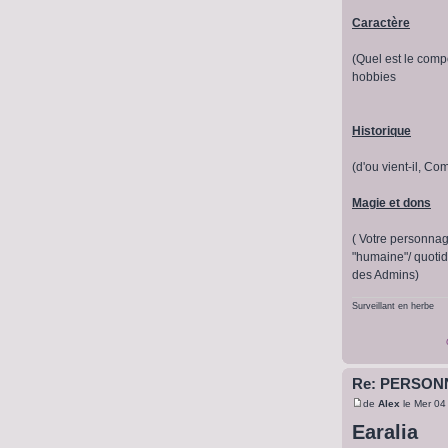
Caractère
(Quel est le compo
hobbies
Historique
(d'ou vient-il, Com
Magie et dons
( Votre personnage
"humaine"/ quotid
des Admins)
Surveillant en herbe
Re: PERSON
de
Alex
le Mer 04
Earalia