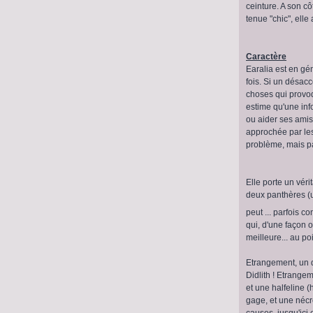
ceinture. A son cô
tenue "chic", elle
Caractère
Earalia est en gé
fois. Si un désacco
choses qui provoq
estime qu'une inf
ou aider ses amis.
approchée par les
problème, mais p
Elle porte un vér
deux panthères (u
peut ... parfois c
qui, d'une façon o
meilleure... au poi
Etrangement, un d
Didlith ! Etrange
et une halfeline 
gage, et une nécro
causes, jusqu'ici 