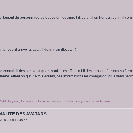
rtement du personnage au quotidien, qu'aime t-il, qu'à t-il en horreur, qu'a t-il co
ment est il arrivé là, avait-il de ma famille, etc...)
 connait-il des sorts et à quels sont leurs effets, a t-il des dons innés sous sa form
ienne. Attention qu'une fois écrites, ces informations ne changeront plus sans l'acc
Oublie les peurs, les doutes et les vraisemblances... Libère ton esprit et sors du Système !.
NALITE DES AVATARS
 Juin 2008 12:35:57