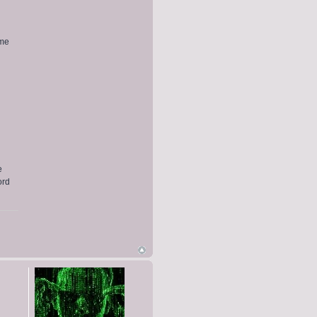
mme
e
ord