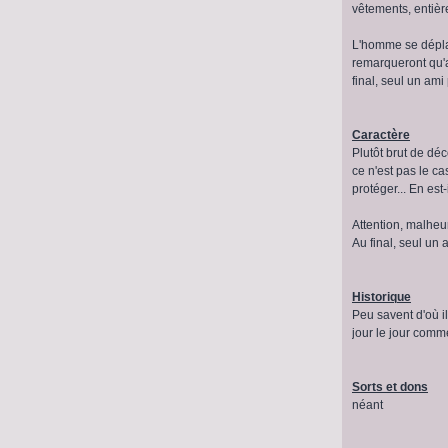
vêtements, entièr
L'homme se déplac
remarqueront qu'a
final, seul un ami
Caractère
Plutôt brut de déc
ce n'est pas le c
protéger... En est-
Attention, malheur
Au final, seul un 
Historique
Peu savent d'où il
jour le jour comm
Sorts et dons
néant