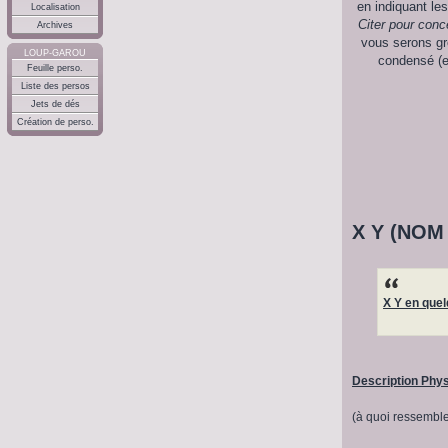
en indiquant le
Localisation
Citer pour conc
Archives
vous serons gré
LOUP-GAROU
condensé (en
Feuille perso.
Liste des persos
Jets de dés
Création de perso.
X Y (NOM
X Y en que
Description Phy
(à quoi ressemble