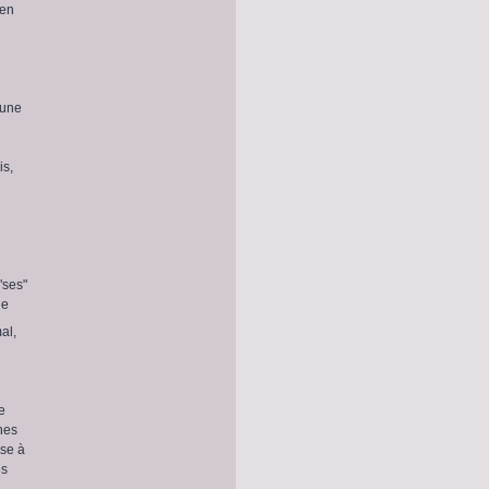
 en
'une
is,
"ses"
le
al,
e
nes
use à
es