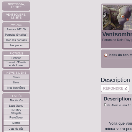
NOCTIS VIA,
LE SITE
VENTSOMBRE,
LE SITE
AVATARS
Avatars 64*100
Ventsomb
Portraits (5 tailles)
Forum de Role Play p
Tous les portraits
Les packs
FICTIONS
Index du foru
Fictions
Journal d'Earalia
et de Luniel
NEWS & LIENS
News
Description 
Liens
Répondre
Nos bannières
LES DÉS
Description 
Noctis Via
de
Alex
le Jeu 15
Loup-Garou
INS/MV
Stargate
RuneQuest
Voilà que vou
Matrix
mieux votre per
Jets de dés