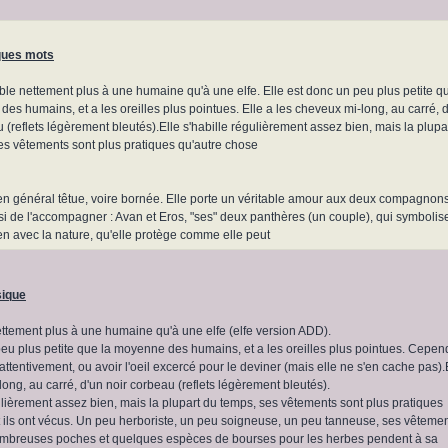
ques mots
ble nettement plus à une humaine qu'à une elfe. Elle est donc un peu plus petite q
es humains, et a les oreilles plus pointues. Elle a les cheveux mi-long, au carré, 
 (reflets légèrement bleutés).Elle s'habille régulièrement assez bien, mais la plupa
es vêtements sont plus pratiques qu'autre chose
 en général têtue, voire bornée. Elle porte un véritable amour aux deux compagnon
isi de l'accompagner : Avan et Eros, "ses" deux panthères (un couple), qui symbolis
en avec la nature, qu'elle protège comme elle peut
sique
ttement plus à une humaine qu'à une elfe (elfe version ADD).
peu plus petite que la moyenne des humains, et a les oreilles plus pointues. Cepen
r attentivement, ou avoir l'oeil excercé pour le deviner (mais elle ne s'en cache pas).
ong, au carré, d'un noir corbeau (reflets légèrement bleutés).
gulièrement assez bien, mais la plupart du temps, ses vêtements sont plus pratiques
t ils ont vécus. Un peu herboriste, un peu soigneuse, un peu tanneuse, ses vêteme
mbreuses poches et quelques espèces de bourses pour les herbes pendent à sa