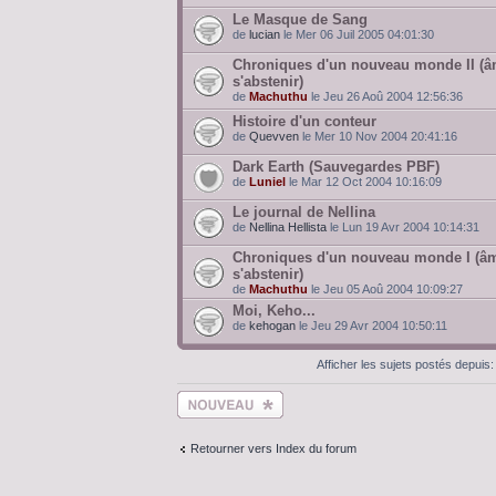
Le Masque de Sang
de
lucian
le Mer 06 Juil 2005 04:01:30
Chroniques d'un nouveau monde II (â
s'abstenir)
de
Machuthu
le Jeu 26 Aoû 2004 12:56:36
Histoire d'un conteur
de
Quevven
le Mer 10 Nov 2004 20:41:16
Dark Earth (Sauvegardes PBF)
de
Luniel
le Mar 12 Oct 2004 10:16:09
Le journal de Nellina
de
Nellina Hellista
le Lun 19 Avr 2004 10:14:31
Chroniques d'un nouveau monde I (âm
s'abstenir)
de
Machuthu
le Jeu 05 Aoû 2004 10:09:27
Moi, Keho...
de
kehogan
le Jeu 29 Avr 2004 10:50:11
Afficher les sujets postés depuis
Ecrire un nouveau
sujet
Retourner vers Index du forum