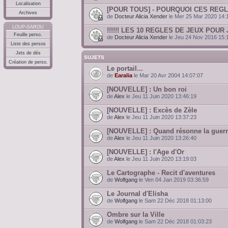
Localisation
[POUR TOUS] - POURQUOI CES REGL
Archives
de
Docteur Alicia Xender
le Mer 25 Mar 2020 14:
LOUP-GAROU
!!!!!! LES 10 REGLES DE JEUX POUR J
Feuille perso.
de
Docteur Alicia Xender
le Jeu 24 Nov 2016 15:
Liste des persos
Jets de dés
SUJETS
Création de perso.
Le portail...
de
Earalia
le Mar 20 Avr 2004 14:07:07
[NOUVELLE] : Un bon roi
de
Alex
le Jeu 11 Juin 2020 13:46:19
[NOUVELLE] : Excès de Zèle
de
Alex
le Jeu 11 Juin 2020 13:37:23
[NOUVELLE] : Quand résonne la guer
de
Alex
le Jeu 11 Juin 2020 13:26:40
[NOUVELLE] : l'Age d'Or
de
Alex
le Jeu 11 Juin 2020 13:19:03
Le Cartographe - Recit d'aventures
de
Wolfgang
le Ven 04 Jan 2019 03:36:59
Le Journal d'Elisha
de
Wolfgang
le Sam 22 Déc 2018 01:13:00
Ombre sur la Ville
de
Wolfgang
le Sam 22 Déc 2018 01:03:23