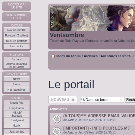
NOCTIS VIA,
LE SITE
VENTSOMBRE,
LE SITE
AVATARS
Avatars 64*100
Ventsombre
Portraits (5 tailles)
Forum de Role Play par l'écriture romancée et Aides de je
Tous les portraits
Les packs
FICTIONS
Index du forum
‹
Archives
‹
Aventures et récits - E
Fictions
Journal d'Earalia
et de Luniel
NEWS & LIENS
News
Le portail
Liens
Nos bannières
Ecrire un nouveau
LES DÉS
sujet
Noctis Via
Loup-Garou
ANNONCES
INS/MV
(A TOUS)**** ADRESSE EMAIL VALIDE
Stargate
de
Alex
le Jeu 02 Avr 2026 06:53:38
RuneQuest
Matrix
[IMPORTANT] - INFO POUR LES MJ
Jets de dés
de
Alex
le Jeu 05 Fév 2026 12:35:23