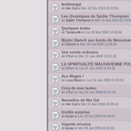
textànergal
de
Ner Gal
le Mer 20 Fév 2013 20:33:53
Les chroniques de Spider Thompson
de
Spider Thompson
le Mer 11 Aoû 2010 01:19:5
Quelques textes
de
Tanakyelle
le Lun 26 Mai 2008 13:26:46
Mystic Damch aux bords du Néoroman
de
Damch
le Mer 09 Juil 2008 13:36:39
Une soirée ordinaire
de Efflam le Mer 11 Juin 2008 13:28:18
LA SPIRITUALITE MALKAVIENNE PO
de Efflam le Lun 21 Jan 2008 11:54:52
Aux Mages !
de
Luna Bloom
le Lun 14 Jan 2008 21:53:33
Cinq de mes textes.
de Efflam le Jeu 03 Jan 2008 02:13:19
Nouvelles de Ner Gal
de
Ner Gal
le Mer 02 Aoû 2006 20:35:42
Invités surprise
de
lucian
le Lun 10 Oct 2005 04:45:51
Urgente missive
de
lucian
le Ven 08 Juil 2005 04:36:10