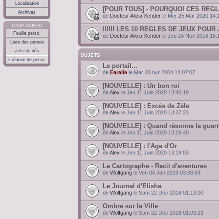
Localisation
[POUR TOUS] - POURQUOI CES REGL
Archives
de
Docteur Alicia Xender
le Mer 25 Mar 2020 14:
LOUP-GAROU
!!!!!! LES 10 REGLES DE JEUX POUR J
Feuille perso.
de
Docteur Alicia Xender
le Jeu 24 Nov 2016 15:
Liste des persos
Jets de dés
SUJETS
Création de perso.
Le portail...
de
Earalia
le Mar 20 Avr 2004 14:07:07
[NOUVELLE] : Un bon roi
de
Alex
le Jeu 11 Juin 2020 13:46:19
[NOUVELLE] : Excès de Zèle
de
Alex
le Jeu 11 Juin 2020 13:37:23
[NOUVELLE] : Quand résonne la guer
de
Alex
le Jeu 11 Juin 2020 13:26:40
[NOUVELLE] : l'Age d'Or
de
Alex
le Jeu 11 Juin 2020 13:19:03
Le Cartographe - Recit d'aventures
de
Wolfgang
le Ven 04 Jan 2019 03:36:59
Le Journal d'Elisha
de
Wolfgang
le Sam 22 Déc 2018 01:13:00
Ombre sur la Ville
de
Wolfgang
le Sam 22 Déc 2018 01:03:23