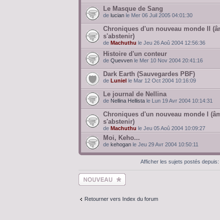
Le Masque de Sang
de
lucian
le Mer 06 Juil 2005 04:01:30
Chroniques d'un nouveau monde II (â
s'abstenir)
de
Machuthu
le Jeu 26 Aoû 2004 12:56:36
Histoire d'un conteur
de
Quevven
le Mer 10 Nov 2004 20:41:16
Dark Earth (Sauvegardes PBF)
de
Luniel
le Mar 12 Oct 2004 10:16:09
Le journal de Nellina
de
Nellina Hellista
le Lun 19 Avr 2004 10:14:31
Chroniques d'un nouveau monde I (âm
s'abstenir)
de
Machuthu
le Jeu 05 Aoû 2004 10:09:27
Moi, Keho...
de
kehogan
le Jeu 29 Avr 2004 10:50:11
Afficher les sujets postés depuis
Ecrire un nouveau
sujet
Retourner vers Index du forum