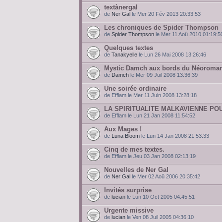
textànergal
de
Ner Gal
le Mer 20 Fév 2013 20:33:53
Les chroniques de Spider Thompson
de
Spider Thompson
le Mer 11 Aoû 2010 01:19:5
Quelques textes
de
Tanakyelle
le Lun 26 Mai 2008 13:26:46
Mystic Damch aux bords du Néoroman
de
Damch
le Mer 09 Juil 2008 13:36:39
Une soirée ordinaire
de Efflam le Mer 11 Juin 2008 13:28:18
LA SPIRITUALITE MALKAVIENNE PO
de Efflam le Lun 21 Jan 2008 11:54:52
Aux Mages !
de
Luna Bloom
le Lun 14 Jan 2008 21:53:33
Cinq de mes textes.
de Efflam le Jeu 03 Jan 2008 02:13:19
Nouvelles de Ner Gal
de
Ner Gal
le Mer 02 Aoû 2006 20:35:42
Invités surprise
de
lucian
le Lun 10 Oct 2005 04:45:51
Urgente missive
de
lucian
le Ven 08 Juil 2005 04:36:10