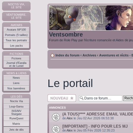
NOCTIS VIA,
LE SITE
VENTSOMBRE,
LE SITE
AVATARS
Avatars 64*100
Ventsombre
Portraits (5 tailles)
Forum de Role Play par l'écriture romancée et Aides de je
Tous les portraits
Les packs
FICTIONS
Index du forum
‹
Archives
‹
Aventures et récits - E
Fictions
Journal d'Earalia
et de Luniel
NEWS & LIENS
News
Le portail
Liens
Nos bannières
Ecrire un nouveau
LES DÉS
sujet
Noctis Via
Loup-Garou
ANNONCES
INS/MV
(A TOUS)**** ADRESSE EMAIL VALIDE
Stargate
de
Alex
le Jeu 02 Avr 2026 06:53:38
RuneQuest
Matrix
[IMPORTANT] - INFO POUR LES MJ
Jets de dés
de
Alex
le Jeu 05 Fév 2026 12:35:23