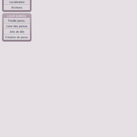
Localisation
Archives
LOUP-GAROU
Feuille perso.
Liste des persos
Jets de dés
Création de perso.