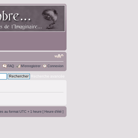
FAQ
M’enregistrer
Connexion
Recherche avancée
es au format UTC + 1 heure [ Heure d’été ]