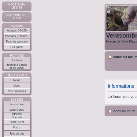
NOCTIS VIA,
LE SITE
VENTSOMBRE,
LE SITE
AVATARS
Avatars 64*100
Ventsomb
Portraits (5 tailles)
Forum de Role Play p
Tous les portraits
Les packs
FICTIONS
Index du foru
Fictions
Journal d'Earalia
et de Luniel
NEWS & LIENS
News
Informations
Liens
Nos bannières
Le forum que vous
LES DÉS
Noctis Via
Loup-Garou
Index du forum
INS/MV
Stargate
RuneQuest
Matrix
Jets de dés