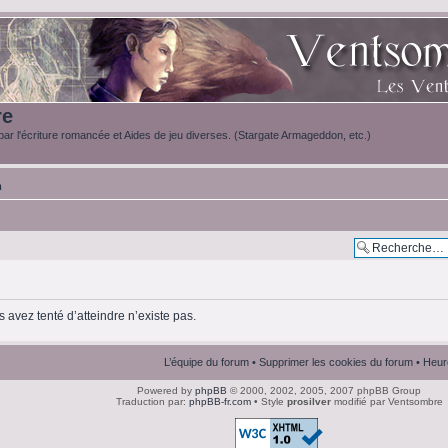
re
ar l'écriture romancée et Aides de jeu diverses. (Stargate Armageddon, etc.)
m
 avez tenté d’atteindre n’existe pas.
L’équipe du forum
•
Supprimer les cookies du forum
• Heur
Powered by
phpBB
© 2000, 2002, 2005, 2007 phpBB Group
Traduction par:
phpBB-fr.com
• Style
prosilver
modifié par Ventsombre