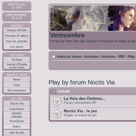
NOCTIS VIA,
LE SITE
VENTSOMBRE,
LE SITE
AVATARS
Avatars 64*100
Ventsombre
Portraits (5 tailles)
Forum de Role Play par l'écriture romancée et Aides de je
Tous les portraits
Les packs
FICTIONS
Index du forum
‹
Archives
‹
Archives - PBF
‹
Play
Fictions
Journal d'Earalia
et de Luniel
NEWS & LIENS
News
Play by forum Noctis Via
Liens
Nos bannières
FORUMS
La Voie des Ombres...
LES DÉS
Forum strictement RP
Noctis Via
Loup-Garou
Noctis Via : le jeu
INS/MV
Règles et esprit du jeu
Stargate
RuneQuest
Matrix
Jets de dés