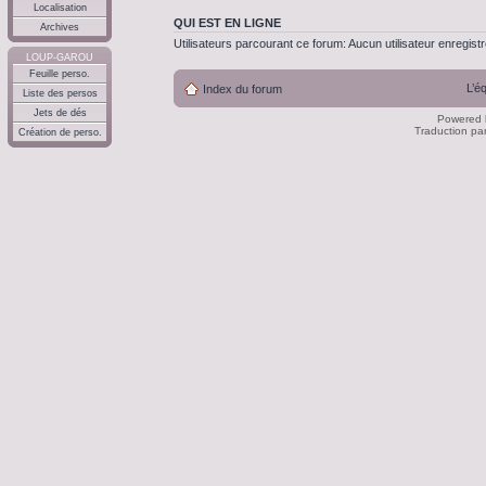
Localisation
QUI EST EN LIGNE
Archives
Utilisateurs parcourant ce forum: Aucun utilisateur enregistré
LOUP-GAROU
Feuille perso.
L’é
Index du forum
Liste des persos
Jets de dés
Powered
Traduction pa
Création de perso.