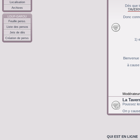
Localisation
Dés que t
Archives
TAVERN
Donc conne
LOUP-GAROU
Feuille perso.
Liste des persos
Jets de dés
Création de perso.
1) 
Bienvenue c
à cause 
Modérateur
La Taver
Poussez les
On y cause d
QUI EST EN LIGNE