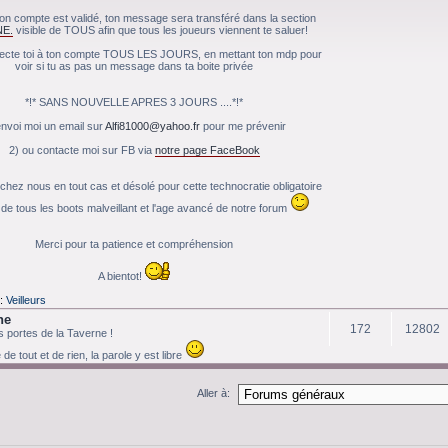
on compte est validé, ton message sera transféré dans la section
E.
visible de TOUS afin que tous les joueurs viennent te saluer!
cte toi à ton compte TOUS LES JOURS, en mettant ton mdp pour
voir si tu as pas un message dans ta boite privée
*!* SANS NOUVELLE APRES 3 JOURS ....*!*
envoi moi un email sur
Alfi81000@yahoo.fr
pour me prévenir
2) ou contacte moi sur FB via
notre page FaceBook
hez nous en tout cas et désolé pour cette technocratie obligatoire
de tous les boots malveillant et l'age avancé de notre forum
Merci pour ta patience et compréhension
A bientot!
:
Veilleurs
ne
172
12802
 portes de la Taverne !
e tout et de rien, la parole y est libre
Aller à: