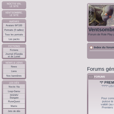
NOCTIS VIA,
LE SITE
VENTSOMBRE,
LE SITE
AVATARS
Avatars 64*100
Ventsomb
Portraits (5 tailles)
Forum de Role Play p
Tous les portraits
Les packs
FICTIONS
Index du foru
Fictions
Journal d'Earalia
et de Luniel
NEWS & LIENS
News
Forums gén
Liens
Nos bannières
FORUMS
*!* PRE
LES DÉS
*!*!*!* 
Noctis Via
Loup-Garou
INS/MV
Stargate
Pour com
puisse te
RuneQuest
validé (au
Matrix
Premiers 
Jets de dés