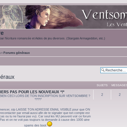
re
ar l'écriture romancée et Aides de jeu diverses. (Stargate Armageddon, etc.)
m
‹
Forums généraux
éraux
SUJETS
MESSAGE
MIERS PAS POUR LES NOUVEAUX *!*
2
2
LIS BIEN CECI LORS DE TON INSCRIPTION SUR VENTSOMBRE ?
*!*!*!*
mencer, stp LAISSE TON ADRESSE EMAIL VISIBLE pour que ON
 recontacter par email aussi afin de te signaler que ton compte est
 cas ou tu ne l'aurai pas vu). Car seul les MJ peuvent voir ce forum
Pas et on ne voit pas toujours ta demande à cause des 1000 aine
spams des boot