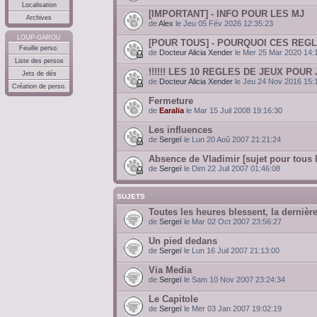
Localisation
[IMPORTANT] - INFO POUR LES MJ
Archives
de
Alex
le Jeu 05 Fév 2026 12:35:23
LOUP-GAROU
[POUR TOUS] - POURQUOI CES REGL
Feuille perso.
de
Docteur Alicia Xender
le Mer 25 Mar 2020 14:
Liste des persos
!!!!!! LES 10 REGLES DE JEUX POUR J
Jets de dés
de
Docteur Alicia Xender
le Jeu 24 Nov 2016 15:
Création de perso.
Fermeture
de
Earalia
le Mar 15 Juil 2008 19:16:30
Les influences
de
Sergeï
le Lun 20 Aoû 2007 21:21:24
Absence de Vladimir [sujet pour tous 
de
Sergeï
le Dim 22 Juil 2007 01:46:08
SUJETS
Toutes les heures blessent, la dernière
de
Sergeï
le Mar 02 Oct 2007 23:56:27
Un pied dedans
de
Sergeï
le Lun 16 Juil 2007 21:13:00
Via Media
de
Sergeï
le Sam 10 Nov 2007 23:24:34
Le Capitole
de
Sergeï
le Mer 03 Jan 2007 19:02:19