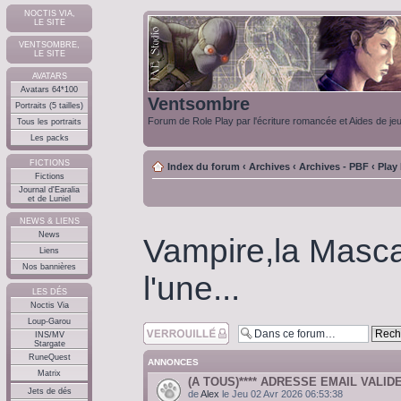
NOCTIS VIA,
LE SITE
VENTSOMBRE,
LE SITE
AVATARS
Avatars 64*100
Ventsombre
Portraits (5 tailles)
Forum de Role Play par l'écriture romancée et Aides de je
Tous les portraits
Les packs
FICTIONS
Index du forum
‹
Archives
‹
Archives - PBF
‹
Play
Fictions
Journal d'Earalia
et de Luniel
NEWS & LIENS
News
Vampire,la Masc
Liens
Nos bannières
l'une...
LES DÉS
Noctis Via
Loup-Garou
Forum verrouillé
INS/MV
Stargate
RuneQuest
ANNONCES
Matrix
(A TOUS)**** ADRESSE EMAIL VALIDE
Jets de dés
de
Alex
le Jeu 02 Avr 2026 06:53:38