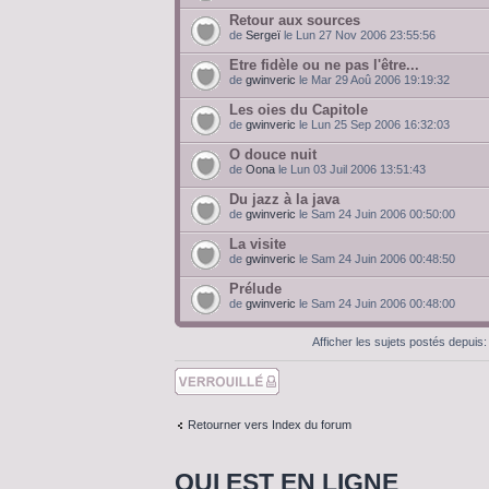
Retour aux sources
de
Sergeï
le Lun 27 Nov 2006 23:55:56
Etre fidèle ou ne pas l'être...
de
gwinveric
le Mar 29 Aoû 2006 19:19:32
Les oies du Capitole
de
gwinveric
le Lun 25 Sep 2006 16:32:03
O douce nuit
de
Oona
le Lun 03 Juil 2006 13:51:43
Du jazz à la java
de
gwinveric
le Sam 24 Juin 2006 00:50:00
La visite
de
gwinveric
le Sam 24 Juin 2006 00:48:50
Prélude
de
gwinveric
le Sam 24 Juin 2006 00:48:00
Afficher les sujets postés depuis
Forum verrouillé
Retourner vers Index du forum
QUI EST EN LIGNE