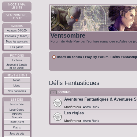
NOCTIS VIA,
LE SITE
VENTSOMBRE,
LE SITE
AVATARS
Avatars 64*100
Ventsombre
Portraits (5 tailles)
Forum de Role Play par l'écriture romancée et Aides de je
Tous les portraits
Les packs
FICTIONS
Index du forum
‹
Play By Forum
‹
Défis Fantastiq
Fictions
Journal d'Earalia
et de Luniel
NEWS & LIENS
News
Défis Fantastiques
Liens
Nos bannières
FORUMS
Aventures Fantastiques & Aventures St
LES DÉS
Noctis Via
Modérateur:
Astro Buck
Loup-Garou
Les règles
INS/MV
Stargate
Modérateur:
Astro Buck
RuneQuest
Matrix
Jets de dés