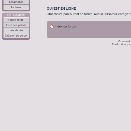
Localisation
Archives
QUI EST EN LIGNE
Utilisateurs parcourant ce forum: Aucun utilisateur enregistré
LOUP-GAROU
Feuille perso.
Liste des persos
Index du forum
Jets de dés
Création de perso.
Powered
Traduction pa