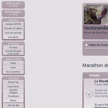
NOCTIS VIA,
LE SITE
VENTSOMBRE,
LE SITE
AVATARS
Avatars 64*100
Ventsomb
Portraits (5 tailles)
Forum de Role Play p
Tous les portraits
Les packs
FICTIONS
Index du foru
Fictions
Journal d'Earalia
et de Luniel
NEWS & LIENS
News
Marathon de
Liens
Nos bannières
FORUMS
LES DÉS
Le Marat
Noctis Via
Forum déd
Loup-Garou
Ce jeux de 
INS/MV
Stargate
mesure en fo
sous-secti
RuneQuest
Matrix
Si vous êt
Jets de dés
Modérateur