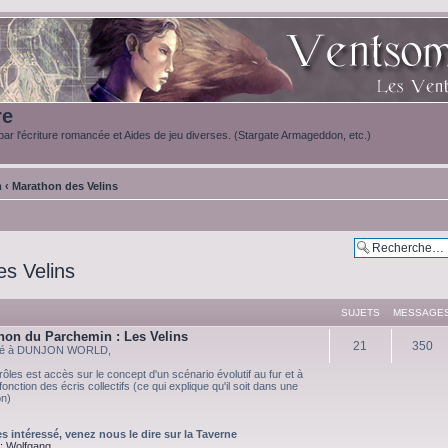
re
ar l'écriture romancée et Aides de jeu diverses. (Stargate Armageddon, etc.)
m
‹
Marathon des Velins
s Velins
SUJETS
MESSAGE
hon du Parchemin : Les Velins
21
350
ié à DUNJON WORLD,
rôles est accès sur le concept d'un scénario évolutif au fur et à
nction des écris collectifs (ce qui explique qu'il soit dans une
on)
es intéressé, venez nous le dire sur la Taverne
:
Wolfgang