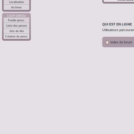
Localisation
Archives
LOUP-GAROU
Feuille perso.
QUI EST EN LIGNE
Liste des persos
Utilisateurs parcouran
Jets de dés
Création de perso.
Index du forum