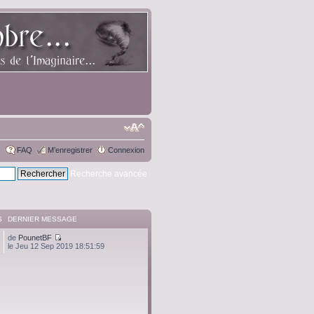
FAQ
M’enregistrer
Connexion
Recherche avancée
S
DERNIER MESSAGE
de
PounetBF
le Jeu 12 Sep 2019 18:51:59