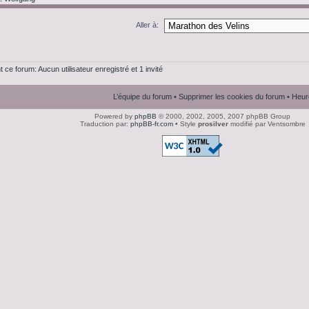
Aller à:
t ce forum: Aucun utilisateur enregistré et 1 invité
L’équipe du forum
•
Supprimer les cookies du forum
• Heur
Powered by
phpBB
© 2000, 2002, 2005, 2007 phpBB Group
Traduction par:
phpBB-fr.com
• Style
prosilver
modifié par Ventsombre