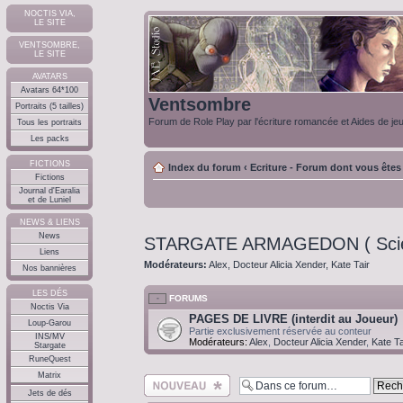
NOCTIS VIA,
LE SITE
VENTSOMBRE,
LE SITE
AVATARS
Avatars 64*100
Ventsombre
Portraits (5 tailles)
Forum de Role Play par l'écriture romancée et Aides de je
Tous les portraits
Les packs
FICTIONS
Index du forum
‹
Ecriture - Forum dont vous êtes
Fictions
Journal d'Earalia
et de Luniel
NEWS & LIENS
News
STARGATE ARMAGEDON ( Scienc
Liens
Modérateurs:
Alex
,
Docteur Alicia Xender
,
Kate Tair
Nos bannières
LES DÉS
FORUMS
Noctis Via
PAGES DE LIVRE (interdit au Joueur)
Loup-Garou
Partie exclusivement réservée au conteur
INS/MV
Modérateurs:
Alex
,
Docteur Alicia Xender
,
Kate Ta
Stargate
RuneQuest
Matrix
Ecrire un nouveau
sujet
Jets de dés