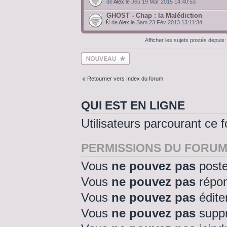
de
Alex
le Jeu 19 Mar 2015 14:40:53
GHOST - Chap : la Malédiction
de
Alex
le Sam 23 Fév 2013 13:11:34
Afficher les sujets postés depuis
Ecrire un nouveau
sujet
Retourner vers Index du forum
QUI EST EN LIGNE
Utilisateurs parcourant ce f
PERMISSIONS DU FORU
Vous
ne pouvez pas
poste
Vous
ne pouvez pas
répon
Vous
ne pouvez pas
édite
Vous
ne pouvez pas
suppr