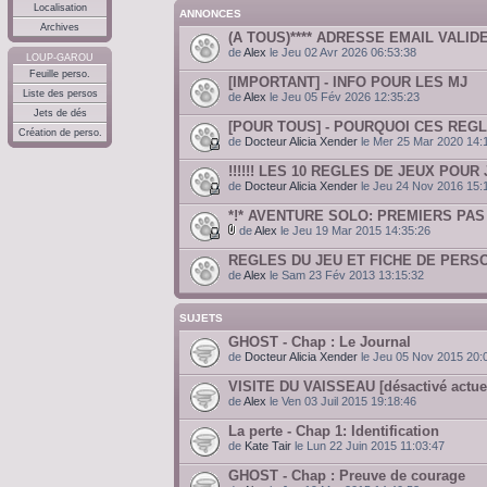
Localisation
ANNONCES
Archives
(A TOUS)**** ADRESSE EMAIL VALIDE
de
Alex
le Jeu 02 Avr 2026 06:53:38
LOUP-GAROU
Feuille perso.
[IMPORTANT] - INFO POUR LES MJ
Liste des persos
de
Alex
le Jeu 05 Fév 2026 12:35:23
Jets de dés
[POUR TOUS] - POURQUOI CES REGL
Création de perso.
de
Docteur Alicia Xender
le Mer 25 Mar 2020 14:
!!!!!! LES 10 REGLES DE JEUX POUR J
de
Docteur Alicia Xender
le Jeu 24 Nov 2016 15:
*!* AVENTURE SOLO: PREMIERS PAS C
de
Alex
le Jeu 19 Mar 2015 14:35:26
REGLES DU JEU ET FICHE DE PER
de
Alex
le Sam 23 Fév 2013 13:15:32
SUJETS
GHOST - Chap : Le Journal
de
Docteur Alicia Xender
le Jeu 05 Nov 2015 20:
VISITE DU VAISSEAU [désactivé actue
de
Alex
le Ven 03 Juil 2015 19:18:46
La perte - Chap 1: Identification
de
Kate Tair
le Lun 22 Juin 2015 11:03:47
GHOST - Chap : Preuve de courage