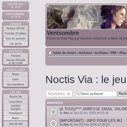
NOCTIS VIA,
LE SITE
VENTSOMBRE,
LE SITE
AVATARS
Avatars 64*100
Ventsombre
Portraits (5 tailles)
Forum de Role Play par l'écriture romancée et Aides de je
Tous les portraits
Les packs
FICTIONS
Index du forum
‹
Archives
‹
Archives - PBF
‹
Play
Fictions
Journal d'Earalia
et de Luniel
NEWS & LIENS
News
Noctis Via : le jeu
Liens
Nos bannières
Ecrire un nouveau
LES DÉS
sujet
Noctis Via
Loup-Garou
ANNONCES
INS/MV
(A TOUS)**** ADRESSE EMAIL VALIDE
Stargate
de
Alex
le Jeu 02 Avr 2026 06:53:38
RuneQuest
Matrix
[IMPORTANT] - INFO POUR LES MJ
Jets de dés
de
Alex
le Jeu 05 Fév 2026 12:35:23