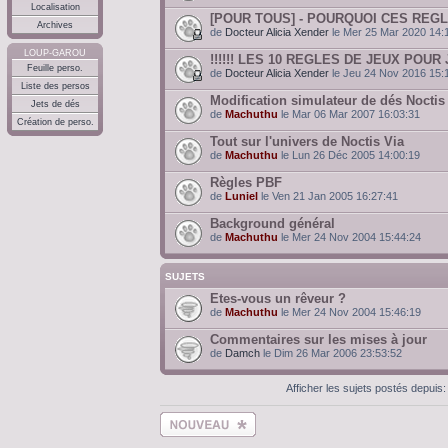
Localisation
[POUR TOUS] - POURQUOI CES REGL
Archives
de
Docteur Alicia Xender
le Mer 25 Mar 2020 14:
LOUP-GAROU
!!!!!! LES 10 REGLES DE JEUX POUR J
Feuille perso.
de
Docteur Alicia Xender
le Jeu 24 Nov 2016 15:
Liste des persos
Modification simulateur de dés Noctis
Jets de dés
de
Machuthu
le Mar 06 Mar 2007 16:03:31
Création de perso.
Tout sur l'univers de Noctis Via
de
Machuthu
le Lun 26 Déc 2005 14:00:19
Règles PBF
de
Luniel
le Ven 21 Jan 2005 16:27:41
Background général
de
Machuthu
le Mer 24 Nov 2004 15:44:24
SUJETS
Etes-vous un rêveur ?
de
Machuthu
le Mer 24 Nov 2004 15:46:19
Commentaires sur les mises à jour
de
Damch
le Dim 26 Mar 2006 23:53:52
Afficher les sujets postés depuis
Ecrire un nouveau
sujet