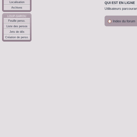
Localisation
QUI EST EN LIGNE
Archives
Utilisateurs parcouran
LOUP-GAROU
Feuille perso.
Index du forum
Liste des persos
Jets de dés
Création de perso.