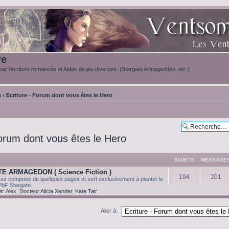
re
ar l'écriture romancée et Aides de jeu diverses. (Stargate Armageddon, etc.)
m
‹
Ecriture - Forum dont vous êtes le Hero
Forum dont vous êtes le Hero
SUJETS
MESSAGE
E ARMAGEDON ( Science Fiction )
194
201
 se compose de quelques pages et sert exclusivement à planter le
PbF Stargate.
s:
Alex
,
Docteur Alicia Xender
,
Kate Tair
Aller à: