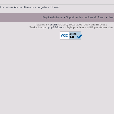
t ce forum: Aucun utilisateur enregistré et 1 invité
L’équipe du forum
•
Supprimer les cookies du forum
• Heur
Powered by
phpBB
© 2000, 2002, 2005, 2007 phpBB Group
Traduction par:
phpBB-fr.com
• Style
prosilver
modifié par Ventsombre