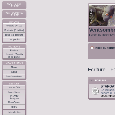
NOCTIS VIA,
LE SITE
VENTSOMBRE,
LE SITE
AVATARS
Avatars 64*100
Ventsomb
Portraits (5 tailles)
Forum de Role Play p
Tous les portraits
Les packs
FICTIONS
Index du foru
Fictions
Journal d'Earalia
et de Luniel
NEWS & LIENS
News
Ecriture - 
Liens
Nos bannières
FORUMS
LES DÉS
STARGAT
Noctis Via
Ce jeu solo
Loup-Garou
décors du 
Modérateur
INS/MV
Stargate
RuneQuest
Matrix
Jets de dés