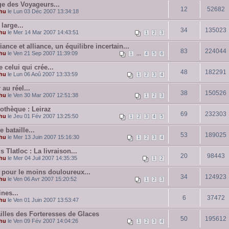
ge des Voyageurs...
12
52682
hu
le Lun 03 Déc 2007 13:34:18
large...
34
135023
hu
le Mer 14 Mar 2007 14:43:51
1
2
3
iance et alliance, un équilibre incertain...
83
224044
hu
le Ven 21 Sep 2007 11:39:09
...
1
4
5
6
 celui qui crée...
48
182291
hu
le Lun 06 Aoû 2007 13:33:59
1
2
3
4
 au réel...
38
150526
hu
le Ven 30 Mar 2007 12:51:38
1
2
3
iothèque : Leiraz
69
232303
hu
le Jeu 01 Fév 2007 13:25:50
1
2
3
4
5
bataille...
53
189025
hu
le Mer 13 Juin 2007 15:16:30
1
2
3
4
s Tlatloc : La livraison...
20
98443
hu
le Mer 04 Juil 2007 14:35:35
1
2
l pour le moins douloureux...
34
124923
hu
le Ven 06 Avr 2007 15:20:52
1
2
3
nes...
6
37472
hu
le Ven 01 Juin 2007 13:53:47
ailles des Forteresses de Glaces
50
195612
hu
le Ven 09 Fév 2007 14:04:26
1
2
3
4