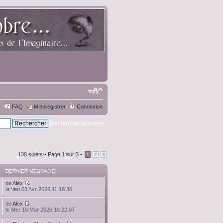
FAQ
M’enregistrer
Connexion
Recherche avancée
138 sujets •
Page
1
sur
3
•
1
2
3
DERNIER MESSAGE
de
Alex
le Ven 03 Avr 2026 11:18:36
de
Alex
le Mer 18 Mar 2026 18:22:07