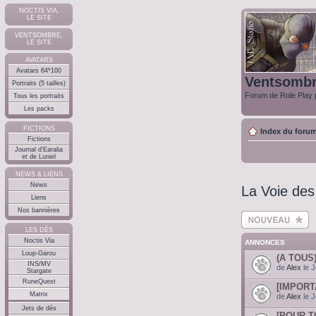
NOCTIS VIA,
LE SITE
VENTSOMBRE,
LE SITE
AVATARS
Avatars 64*100
Ventsomb
Portraits (5 tailles)
Forum de Role Play p
Tous les portraits
Les packs
FICTIONS
Index du foru
Fictions
Journal d'Earalia
et de Luniel
NEWS & LIENS
News
La Voie des
Liens
Nos bannières
Ecrire un nouveau
sujet
LES DÉS
Noctis Via
ANNONCES
Loup-Garou
(A TOUS
INS/MV
de
Alex
le J
Stargate
RuneQuest
[IMPORT
Matrix
de
Alex
le J
Jets de dés
[POUR T