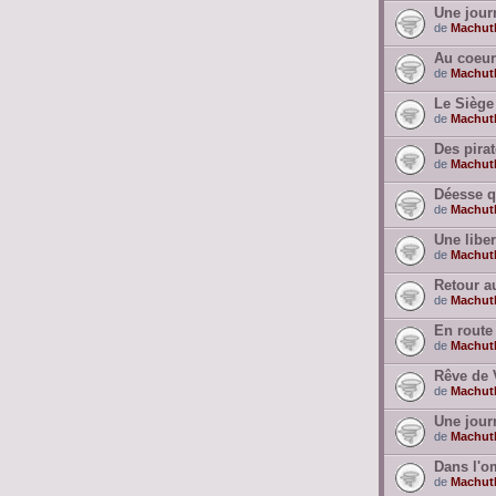
Une jour
de
Machut
Au coeur
de
Machut
Le Siège 
de
Machut
Des pira
de
Machut
Déesse qu
de
Machut
Une liber
de
Machut
Retour a
de
Machut
En route 
de
Machut
Rêve de 
de
Machut
Une jour
de
Machut
Dans l'o
de
Machut