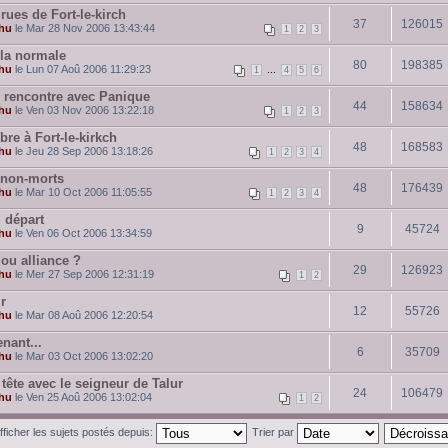
rues de Fort-le-kirch
37
126015
hu
le Mar 28 Nov 2006 13:43:44
1
2
3
 la normale
80
198385
hu
le Lun 07 Aoû 2006 11:29:23
...
1
4
5
6
 rencontre avec Panique
44
158634
hu
le Ven 03 Nov 2006 13:22:18
1
2
3
re à Fort-le-kirkch
48
168583
hu
le Jeu 28 Sep 2006 13:18:26
1
2
3
4
s non-morts
48
176439
hu
le Mar 10 Oct 2006 11:05:55
1
2
3
4
 départ
9
45724
hu
le Ven 06 Oct 2006 13:34:59
 ou alliance ?
29
126923
hu
le Mer 27 Sep 2006 12:31:19
1
2
r
12
55726
hu
le Mar 08 Aoû 2006 12:20:54
nant...
6
35709
hu
le Mar 03 Oct 2006 13:02:20
 tête avec le seigneur de Talur
24
106479
hu
le Ven 25 Aoû 2006 13:02:04
1
2
fficher les sujets postés depuis:
Trier par