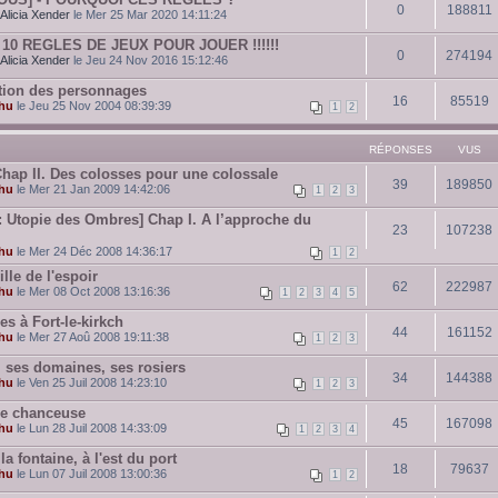
0
188811
Alicia Xender
le Mer 25 Mar 2020 14:11:24
ES 10 REGLES DE JEUX POUR JOUER !!!!!!
0
274194
Alicia Xender
le Jeu 24 Nov 2016 15:12:46
tion des personnages
16
85519
hu
le Jeu 25 Nov 2004 08:39:39
1
2
RÉPONSES
VUS
Chap II. Des colosses pour une colossale
39
189850
hu
le Mer 21 Jan 2009 14:42:06
1
2
3
 Utopie des Ombres] Chap I. A l’approche du
23
107238
hu
le Mer 24 Déc 2008 14:36:17
1
2
ille de l'espoir
62
222987
hu
le Mer 08 Oct 2008 13:16:36
1
2
3
4
5
s à Fort-le-kirkch
44
161152
hu
le Mer 27 Aoû 2008 19:11:38
1
2
3
, ses domaines, ses rosiers
34
144388
hu
le Ven 25 Juil 2008 14:23:10
1
2
3
e chanceuse
45
167098
hu
le Lun 28 Juil 2008 14:33:09
1
2
3
4
la fontaine, à l'est du port
18
79637
hu
le Lun 07 Juil 2008 13:00:36
1
2