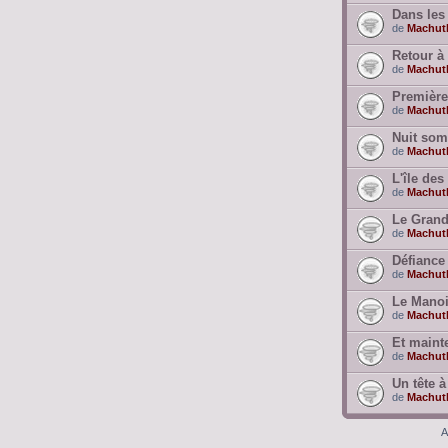
Dans les 
de
Machut
Retour à
de
Machut
Première
de
Machut
Nuit somb
de
Machut
L'île de
de
Machut
Le Grand
de
Machut
Défiance
de
Machut
Le Manoi
de
Machut
Et mainte
de
Machut
Un tête à
de
Machut
A