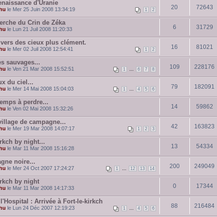
renaissance d'Uranie
20
72643
hu
le Mer 25 Juin 2008 13:34:19
1
2
herche du Crin de Zéka
6
31729
hu
le Lun 21 Juil 2008 11:20:33
 vers des cieux plus clément.
16
81021
hu
le Mer 02 Juil 2008 12:54:41
1
2
 sauvages...
109
228176
hu
le Ven 21 Mar 2008 15:52:51
...
1
6
7
8
x du ciel...
79
182091
hu
le Mer 14 Mai 2008 15:04:03
...
1
4
5
6
temps à perdre...
14
59862
hu
le Ven 02 Mai 2008 15:32:26
village de campagne...
42
163823
hu
le Mer 19 Mar 2008 14:07:17
1
2
3
irkch by night...
13
54334
hu
le Mar 11 Mar 2008 15:16:28
gne noire...
200
249049
hu
le Mer 24 Oct 2007 17:24:27
...
1
12
13
14
irkch by night
0
17344
hu
le Mar 11 Mar 2008 14:17:33
l'Hospital : Arrivée à Fort-le-kirkch
88
216484
hu
le Lun 24 Déc 2007 12:19:23
...
1
4
5
6