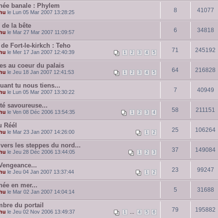
née banale : Phylem
8
41077
hu
le Lun 05 Mar 2007 13:28:25
 de la bête
6
34818
hu
le Mar 27 Mar 2007 11:09:57
de Fort-le-kirkch : Teho
71
245192
hu
le Mer 17 Jan 2007 12:40:39
1
2
3
4
5
tes au coeur du palais
64
216828
hu
le Jeu 18 Jan 2007 12:41:53
1
2
3
4
5
ant tu nous tiens...
7
40949
hu
le Lun 05 Mar 2007 13:30:22
té savoureuse...
58
211151
hu
le Ven 08 Déc 2006 13:54:35
1
2
3
4
u Réél
25
106264
hu
le Mar 23 Jan 2007 14:26:00
1
2
vers les steppes du nord...
37
149084
hu
le Jeu 28 Déc 2006 13:44:05
1
2
3
Vengeance...
23
99247
hu
le Jeu 04 Jan 2007 13:37:44
1
2
née en mer...
5
31688
hu
le Mar 02 Jan 2007 14:04:14
mbre du portail
79
195882
hu
le Jeu 02 Nov 2006 13:49:37
...
1
4
5
6