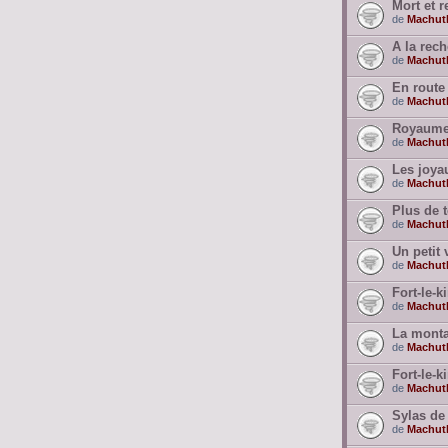
Mort et 
de
Machut
A la rec
de
Machut
En route
de
Machut
Royaumes
de
Machut
Les joyau
de
Machut
Plus de 
de
Machut
Un petit 
de
Machut
Fort-le-k
de
Machut
La monta
de
Machut
Fort-le-k
de
Machut
Sylas de 
de
Machut