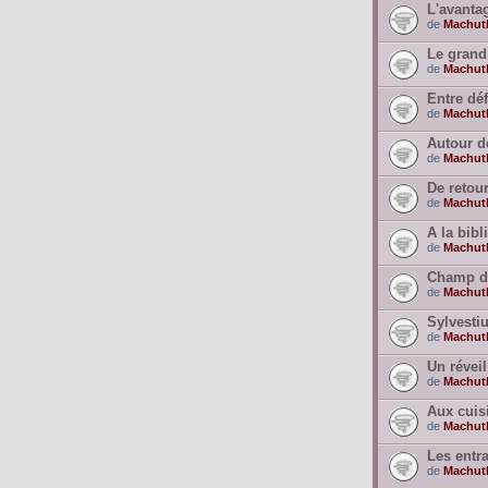
L'avanta
de
Machut
Le grand 
de
Machut
Entre déf
de
Machut
Autour de
de
Machut
De retour
de
Machut
A la bibl
de
Machut
Champ de 
de
Machut
Sylvestiu
de
Machut
Un révei
de
Machut
Aux cuisi
de
Machut
Les entr
de
Machut