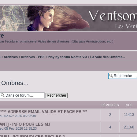
re
ar l'écriture romancée et Aides de jeu diverses. (Stargate Armageddon, etc.)
m
‹
Archives
‹
Archives - PBF
‹
Play by forum Noctis Via
‹
La Voie des Ombres...
 Ombres...
RÉPONSES
VUS
)**** ADRESSE EMAIL VALIDE ET PAGE FB ***
2
11413
eu 02 Avr 2026 06:53:38
ANT] - INFO POUR LES MJ
4
21168
eu 05 Fév 2026 12:35:23
OUS] - POURQUOI CES REGLES ?