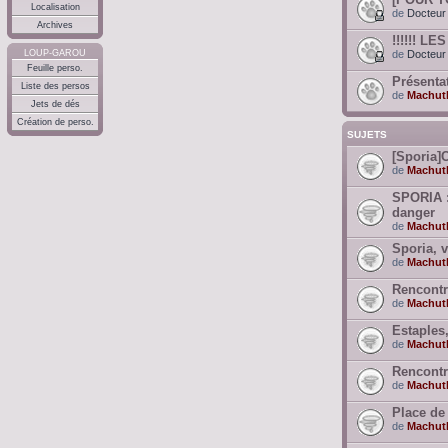
Localisation
de
Docteur 
Archives
!!!!!! L
LOUP-GAROU
de
Docteur 
Feuille perso.
Présenta
Liste des persos
de
Machut
Jets de dés
Création de perso.
SUJETS
[Sporia]
de
Machut
SPORIA :
danger
de
Machut
Sporia, v
de
Machut
Rencontre
de
Machut
Estaples
de
Machut
Rencontr
de
Machut
Place de 
de
Machut