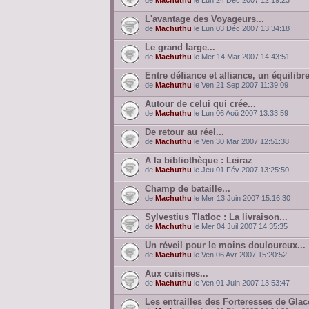
de
Machuthu
le Lun 24 Déc 2007 12:19:23
L'avantage des Voyageurs...
de
Machuthu
le Lun 03 Déc 2007 13:34:18
Le grand large...
de
Machuthu
le Mer 14 Mar 2007 14:43:51
Entre défiance et alliance, un équilibre
de
Machuthu
le Ven 21 Sep 2007 11:39:09
Autour de celui qui crée...
de
Machuthu
le Lun 06 Aoû 2007 13:33:59
De retour au réel...
de
Machuthu
le Ven 30 Mar 2007 12:51:38
A la bibliothèque : Leiraz
de
Machuthu
le Jeu 01 Fév 2007 13:25:50
Champ de bataille...
de
Machuthu
le Mer 13 Juin 2007 15:16:30
Sylvestius Tlatloc : La livraison...
de
Machuthu
le Mer 04 Juil 2007 14:35:35
Un réveil pour le moins douloureux...
de
Machuthu
le Ven 06 Avr 2007 15:20:52
Aux cuisines...
de
Machuthu
le Ven 01 Juin 2007 13:53:47
Les entrailles des Forteresses de Glac