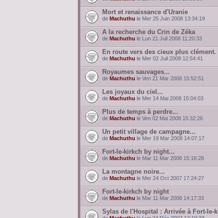
Mort et renaissance d'Uranie
de
Machuthu
le Mer 25 Juin 2008 13:34:19
A la recherche du Crin de Zéka
de
Machuthu
le Lun 21 Juil 2008 11:20:33
En route vers des cieux plus clément.
de
Machuthu
le Mer 02 Juil 2008 12:54:41
Royaumes sauvages...
de
Machuthu
le Ven 21 Mar 2008 15:52:51
Les joyaux du ciel...
de
Machuthu
le Mer 14 Mai 2008 15:04:03
Plus de temps à perdre...
de
Machuthu
le Ven 02 Mai 2008 15:32:26
Un petit village de campagne...
de
Machuthu
le Mer 19 Mar 2008 14:07:17
Fort-le-kirkch by night...
de
Machuthu
le Mar 11 Mar 2008 15:16:28
La montagne noire...
de
Machuthu
le Mer 24 Oct 2007 17:24:27
Fort-le-kirkch by night
de
Machuthu
le Mar 11 Mar 2008 14:17:33
Sylas de l'Hospital : Arrivée à Fort-le-