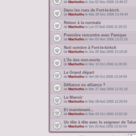
de
Machuthu
le Jeu 02 Nov 2006 13:49:37
Dans les rues de Fort-le-kirch
de
Machuthu
le Mar 28 Nov 2006 13:43:44
Retour à la normale
de
Machuthu
le Lun 07 Aoû 2006 11:29:23
Première rencontre avec Panique
de
Machuthu
le Ven 03 Nov 2006 13:22:18
Nuit sombre à Fort-le-kirkch
de
Machuthu
le Jeu 28 Sep 2006 13:18:26
L'île des non-morts
de
Machuthu
le Mar 10 Oct 2006 11:05:55
Le Grand départ
de
Machuthu
le Ven 06 Oct 2006 13:34:59
Défiance ou alliance ?
de
Machuthu
le Mer 27 Sep 2006 12:31:19
Le Manoir
de
Machuthu
le Mar 08 Aoû 2006 12:20:54
Et maintenant...
de
Machuthu
le Mar 03 Oct 2006 13:02:20
Un tête à tête avec le seigneur de Talu
de
Machuthu
le Ven 25 Aoû 2006 13:02:04