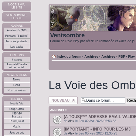
NOCTIS VIA,
LE SITE
VENTSOMBRE,
LE SITE
AVATARS
Avatars 64*100
Ventsombre
Portraits (5 tailles)
Forum de Role Play par l'écriture romancée et Aides de je
Tous les portraits
Les packs
FICTIONS
Index du forum
‹
Archives
‹
Archives - PBF
‹
Play
Fictions
Journal d'Earalia
et de Luniel
NEWS & LIENS
News
La Voie des Ombr
Liens
Nos bannières
Ecrire un nouveau
LES DÉS
sujet
Noctis Via
Loup-Garou
ANNONCES
INS/MV
(A TOUS)**** ADRESSE EMAIL VALIDE
Stargate
de
Alex
le Jeu 02 Avr 2026 06:53:38
RuneQuest
Matrix
[IMPORTANT] - INFO POUR LES MJ
Jets de dés
de
Alex
le Jeu 05 Fév 2026 12:35:23