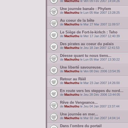
de
Machuthu
le Ven 09 Fév 2007 14:04:26
Une journée banale : Phylem
de
Machuthu
le Lun 05 Mar 2007 13:28:25
Au coeur de la bête
de
Machuthu
le Mar 27 Mar 2007 11:09:57
Le Siège de Fort-le-kirkch : Teho
de
Machuthu
le Mer 17 Jan 2007 12:40:39
Des pirates au coeur du palais
de
Machuthu
le Jeu 18 Jan 2007 12:41:53
Déesse quant tu nous tiens...
de
Machuthu
le Lun 05 Mar 2007 13:30:22
Une liberté savoureuse...
de
Machuthu
le Ven 08 Déc 2006 13:54:35
Retour au Réél
de
Machuthu
le Mar 23 Jan 2007 14:26:00
En route vers les steppes du nord...
de
Machuthu
le Jeu 28 Déc 2006 13:44:05
Rêve de Vengeance...
de
Machuthu
le Jeu 04 Jan 2007 13:37:44
Une journée en mer...
de
Machuthu
le Mar 02 Jan 2007 14:04:14
Dans l'ombre du portail