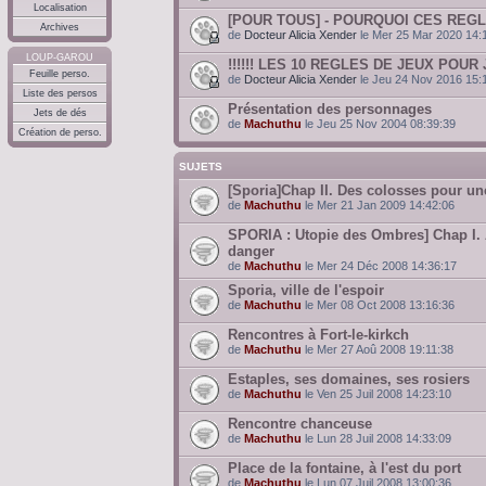
Localisation
[POUR TOUS] - POURQUOI CES REGL
Archives
de
Docteur Alicia Xender
le Mer 25 Mar 2020 14:
LOUP-GAROU
!!!!!! LES 10 REGLES DE JEUX POUR J
Feuille perso.
de
Docteur Alicia Xender
le Jeu 24 Nov 2016 15:
Liste des persos
Présentation des personnages
Jets de dés
de
Machuthu
le Jeu 25 Nov 2004 08:39:39
Création de perso.
SUJETS
[Sporia]Chap II. Des colosses pour un
de
Machuthu
le Mer 21 Jan 2009 14:42:06
SPORIA : Utopie des Ombres] Chap I. 
danger
de
Machuthu
le Mer 24 Déc 2008 14:36:17
Sporia, ville de l'espoir
de
Machuthu
le Mer 08 Oct 2008 13:16:36
Rencontres à Fort-le-kirkch
de
Machuthu
le Mer 27 Aoû 2008 19:11:38
Estaples, ses domaines, ses rosiers
de
Machuthu
le Ven 25 Juil 2008 14:23:10
Rencontre chanceuse
de
Machuthu
le Lun 28 Juil 2008 14:33:09
Place de la fontaine, à l'est du port
de
Machuthu
le Lun 07 Juil 2008 13:00:36