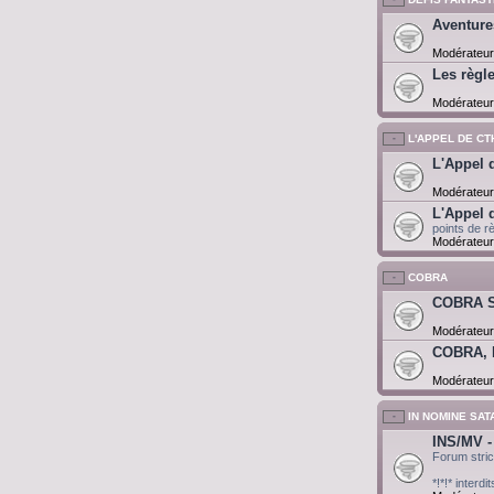
Aventure
Modérateur
Les règl
Modérateur
L'APPEL DE C
L'Appel 
Modérateur
L'Appel 
points de r
Modérateur
COBRA
COBRA 
Modérateur
COBRA, 
Modérateur
IN NOMINE SAT
INS/MV -
Forum stri
*!*!* interd