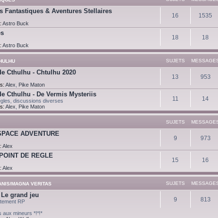
s Fantastiques & Aventures Stellaires
16
1535
:
Astro Buck
es
18
18
:
Astro Buck
SUJETS
MESSAGE
THULHU
de Cthulhu - Chtulhu 2020
13
953
s:
Alex
,
Pike Maton
de Cthulhu - De Vermis Mysteriis
11
14
ègles, discussions diverses
s:
Alex
,
Pike Maton
SUJETS
MESSAGE
SPACE ADVENTURE
9
973
:
Alex
POINT DE REGLE
15
16
:
Alex
SUJETS
MESSAGE
ANIS/MAGNA VERITAS
 Le grand jeu
9
813
ctement RP
its aux mineurs *!*!*