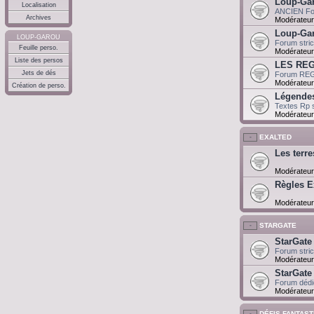
Loup-Gar
Localisation
ANCIEN For
Archives
Modérateur
Loup-Gar
LOUP-GAROU
Forum stri
Feuille perso.
Modérateur
Liste des persos
LES RE
Jets de dés
Forum REGL
Modérateur
Création de perso.
Légende
Textes Rp 
Modérateur
EXALTED
Les terre
Modérateur
Règles E
Modérateur
STARGATE
StarGate
Forum stri
Modérateur
StarGate
Forum dédié
Modérateur
DÉFIS FANTAS