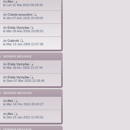
de
Alex
le Lun 31 Mai 2010 09:29:39
de
Chante poussière
le Ven 07 Aoû 2026 20:29:04
de
Eriela Viymyfae
le Mer 05 Aoû 2026 20:08:53
de
Gabroth
le Mar 13 Jan 2009 12:07:38
S
DERNIER MESSAGE
de
Eriela Viymyfae
le Mar 28 Avr 2026 21:37:44
de
Eriela Viymyfae
le Sam 07 Mar 2026 23:38:46
S
DERNIER MESSAGE
de
Alex
le Mer 14 Fév 2024 20:43:27
de
Alex
le Dim 23 Jan 2022 12:50:53
S
DERNIER MESSAGE