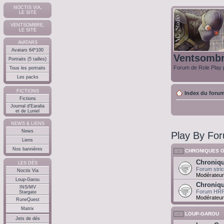
NOCTIS VIA,
LE SITE
VENTSOMBRE,
LE SITE
AVATARS
Avatars 64*100
Ventsomb
Portraits (5 tailles)
Forum de Role Play p
Tous les portraits
Les packs
FICTIONS
Index du foru
Fictions
Journal d'Earalia
et de Luniel
NEWS & LIENS
News
Play By Fo
Liens
Nos bannières
CHRONIQUES O
Chroniqu
LES DÉS
Forum stri
Noctis Via
Modérateur
Loup-Garou
Chroniqu
INS/MV
Forum HR
Stargate
Modérateur
RuneQuest
Matrix
LOUP-GAROU
Jets de dés