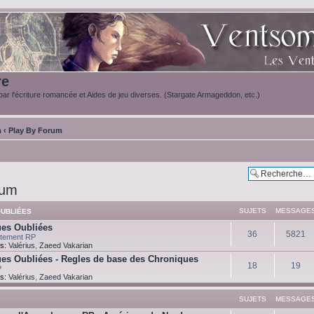
re
ar l'écriture romancée et Aides de jeu diverses. (Stargate Armageddon, etc.)
m
‹
Play By Forum
rum
SUJETS
MESSAGE
UBLIÉES
es Oubliées
36
5821
ctement RP
s:
Valérius
,
Zaeed Vakarian
es Oubliées - Regles de base des Chroniques
18
19
P
s:
Valérius
,
Zaeed Vakarian
SUJETS
MESSAGE