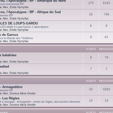
ou, l'Apocalypse : RP - Amérique du Nord
175
6193
um strictement RP
s:
Alex
,
Eriela Viymyfae
ou, l'Apocalypse : RP - Afrique du Sud
16
746
ctement RP
s:
Alex
,
Eriela Viymyfae
GLES DE LOUPS-GAROU
6
6
ES dédié à Loup Garou, L'apocalypse
s:
Alex
,
Eriela Viymyfae
s de Garous
9
61
sur le Monde des Ténébres
s:
Alex
,
Eriela Viymyfae
SUJETS
MESSAGE
s balafrées
8
79
s:
Alex
,
Eriela Viymyfae
xalted
7
7
s:
Alex
,
Eriela Viymyfae
SUJETS
MESSAGE
 - Armageddon
33
4263
ctement RP
s:
Alex
,
Docteur Alicia Xender
 - Les Règles
13
19
 à Stargate - Armagedon : points de règles, discussions diverses
s:
Alex
,
Docteur Alicia Xender
SUJETS
MESSAGE
TIQUES