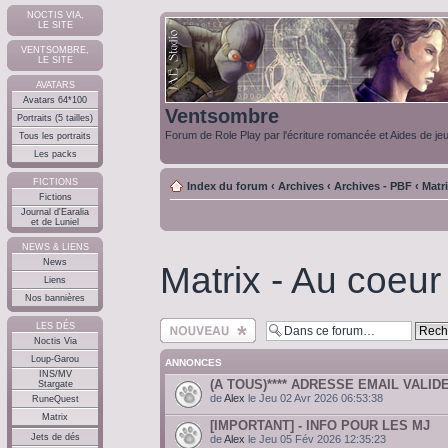
NOCTIS VIA,
LE SITE
VENTSOMBRE,
LE SITE
AVATARS
Avatars 64*100
Ventsombre
Portraits (5 tailles)
Forum de Role Play par l'écriture romancée et Aides de je
Tous les portraits
Les packs
FICTIONS
Index du forum
‹
Archives
‹
Archives - PBF
‹
Matr
Fictions
Journal d'Earalia
et de Luniel
NEWS & LIENS
News
Matrix - Au coeur 
Liens
Nos bannières
Ecrire un nouveau
LES DÉS
sujet
Noctis Via
Loup-Garou
ANNONCES
INS/MV
(A TOUS)**** ADRESSE EMAIL VALIDE
Stargate
de
Alex
le Jeu 02 Avr 2026 06:53:38
RuneQuest
Matrix
[IMPORTANT] - INFO POUR LES MJ
Jets de dés
de
Alex
le Jeu 05 Fév 2026 12:35:23