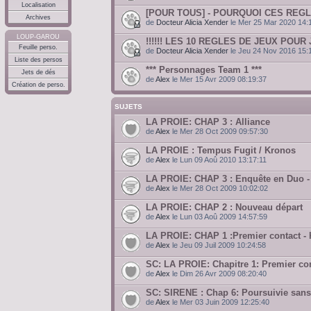
Localisation
[POUR TOUS] - POURQUOI CES REGL
Archives
de
Docteur Alicia Xender
le Mer 25 Mar 2020 14:
LOUP-GAROU
!!!!!! LES 10 REGLES DE JEUX POUR J
Feuille perso.
de
Docteur Alicia Xender
le Jeu 24 Nov 2016 15:
Liste des persos
*** Personnages Team 1 ***
Jets de dés
de
Alex
le Mer 15 Avr 2009 08:19:37
Création de perso.
SUJETS
LA PROIE: CHAP 3 : Alliance
de
Alex
le Mer 28 Oct 2009 09:57:30
LA PROIE : Tempus Fugit / Kronos
de
Alex
le Lun 09 Aoû 2010 13:17:11
LA PROIE: CHAP 3 : Enquête en Duo 
de
Alex
le Mer 28 Oct 2009 10:02:02
LA PROIE: CHAP 2 : Nouveau départ
de
Alex
le Lun 03 Aoû 2009 14:57:59
LA PROIE: CHAP 1 :Premier contact - 
de
Alex
le Jeu 09 Juil 2009 10:24:58
SC: LA PROIE: Chapitre 1: Premier con
de
Alex
le Dim 26 Avr 2009 08:20:40
SC: SIRENE : Chap 6: Poursuivie sans
de
Alex
le Mer 03 Juin 2009 12:25:40