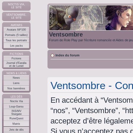
NOCTIS VIA,
LE SITE
VENTSOMBRE,
LE SITE
AVATARS
Avatars 64*100
Ventsombre
Portraits (5 tailles)
Forum de Role Play par l'écriture romancée et Aides de je
Tous les portraits
Les packs
FICTIONS
Index du forum
Fictions
Journal d'Earalia
et de Luniel
NEWS & LIENS
News
Ventsombre - Condi
Liens
Nos bannières
LES DÉS
En accédant à “Ventsombr
Noctis Via
Loup-Garou
“nos”, “Ventsombre”, “ht
INS/MV
Stargate
acceptez d’être légalem
RuneQuest
Matrix
Si vous n’acceptez pas 
Jets de dés