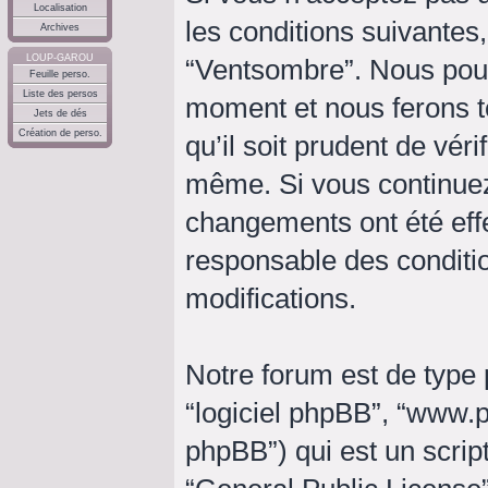
Localisation
les conditions suivantes,
Archives
LOUP-GAROU
“Ventsombre”. Nous pouv
Feuille perso.
Liste des persos
moment et nous ferons t
Jets de dés
Création de perso.
qu’il soit prudent de vér
même. Si vous continuez
changements ont été eff
responsable des conditio
modifications.
Notre forum est de type p
“logiciel phpBB”, “www
phpBB”) qui est un script