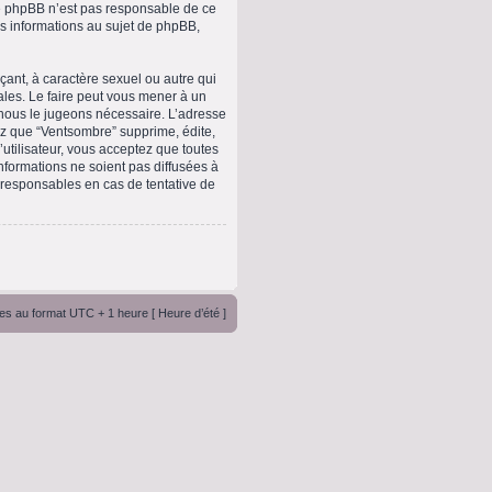
upe phpBB n’est pas responsable de ce
 informations au sujet de phpBB,
ant, à caractère sexuel ou autre qui
ales. Le faire peut vous mener à un
 nous le jugeons nécessaire. L’adresse
ez que “Ventsombre” supprime, édite,
utilisateur, vous acceptez que toutes
formations ne soient pas diffusées à
 responsables en cas de tentative de
es au format UTC + 1 heure [ Heure d’été ]