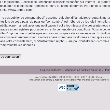
 Le logiciel phpBB facilite seulement les discussions basées sur internet. Le gro
ns et/ou n’acceptons pas, comme contenu ou conduite permis. Pour de plus amples
r:
http://www.phpbb.com/
.
ne pas publier de contenu abusif, obscène, vulgaire, diffamatoire, choquant, menaç
 les lois de votre pays, du pays où “Ventsombre” est hébergé ou les lois internation
diat et permanent, avec une notification à votre fournisseur d’accès à internet si
ssages est enregistrée pour aider au renforcement de ces conditions. Vous accept
ille n’importe quel sujet lorsque nous estimons que cela est nécessaire. En tant qu’
que vous avez entrées soient stockées dans notre base de données. Bien que ces in
 sans votre consentement, ni “Ventsombre”, ni phpBB ne pourront être tenus comme
 compromettre les données.
n de connexion
L’équipe du forum
•
Supprimer les cookies du forum
• Heur
Powered by
phpBB
© 2000, 2002, 2005, 2007 phpBB Group
Traduction par:
phpBB-fr.com
• Style
prosilver
modifié par Ventsombre