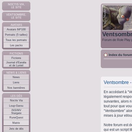
NOCTIS VIA,
LE SITE
VENTSOMBRE,
LE SITE
AVATARS
Avatars 64*100
Ventsomb
Portraits (5 tailles)
Forum de Role Play p
Tous les portraits
Les packs
FICTIONS
Index du foru
Fictions
Journal d'Earalia
et de Luniel
NEWS & LIENS
News
Ventsombre - 
Liens
Nos bannières
En accédant à “Ve
légalement respon
LES DÉS
Noctis Via
suivantes, alors 
tout pour que vous
Loup-Garou
“Ventsombre” alor
INS/MV
Stargate
mises à jour et/ou
RuneQuest
Matrix
Notre forum est d
Jets de dés
qui est un script 