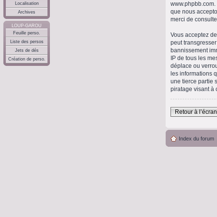
www.phpbb.com
.
Localisation
que nous accepto
Archives
merci de consulte
LOUP-GAROU
Feuille perso.
Vous acceptez de 
peut transgresser
Liste des persos
bannissement immé
Jets de dés
IP de tous les me
Création de perso.
déplace ou verrou
les informations 
une tierce partie
piratage visant à
Retour à l’écra
Index du forum