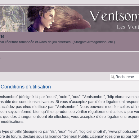
re
ar l'écriture romancée et Aides de jeu diverses. (Stargate Armageddon, etc.)
m
Conditions d’utilisation
ntsombre” (désigné ici par “nous”, “notre”, “nos”, “Ventsombre”, “http://forum.vents
sable des conditions suivantes. Si vous n’acceptez pas d’être légalement respons
n’accédez pas et/ou n’utilisez pas “Ventsombre”. Nous pouvons modifier celles-ci à
 en soyez informé, bien qu’il soit prudent de vérifier régulièrement celles-ci par v
s que des changements ont été effectués, vous acceptez d’être légalement respon
 modifications.
e type phpBB (désigné ici par “ils”, “eux”, “leur”, “logiciel phpBB”, “www.phpbb.c
libre de forum, déclaré sous la licence “
General Public License
” (désigné ici par “GP