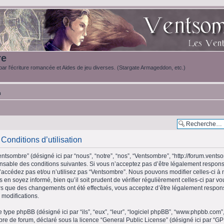
re
ar l'écriture romancée et Aides de jeu diverses. (Stargate Armageddon, etc.)
m
Conditions d’utilisation
ntsombre” (désigné ici par “nous”, “notre”, “nos”, “Ventsombre”, “http://forum.vents
sable des conditions suivantes. Si vous n’acceptez pas d’être légalement respons
n’accédez pas et/ou n’utilisez pas “Ventsombre”. Nous pouvons modifier celles-ci à
 en soyez informé, bien qu’il soit prudent de vérifier régulièrement celles-ci par v
s que des changements ont été effectués, vous acceptez d’être légalement respon
 modifications.
e type phpBB (désigné ici par “ils”, “eux”, “leur”, “logiciel phpBB”, “www.phpbb.c
libre de forum, déclaré sous la licence “
General Public License
” (désigné ici par “GP