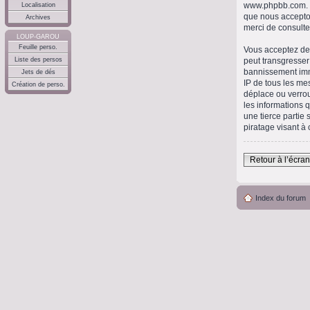
www.phpbb.com
.
Localisation
que nous accepto
Archives
merci de consulte
LOUP-GAROU
Feuille perso.
Vous acceptez de 
peut transgresser
Liste des persos
bannissement immé
Jets de dés
IP de tous les me
Création de perso.
déplace ou verrou
les informations 
une tierce partie
piratage visant à
Retour à l’écra
Index du forum