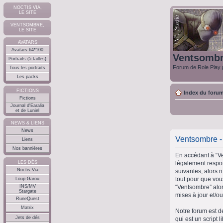
NOCTIS VIA,
LE SITE
VENTSOMBRE,
LE SITE
AVATARS
Avatars 64*100
Ventsomb
Portraits (5 tailles)
Forum de Role Play p
Tous les portraits
Les packs
FICTIONS
Index du foru
Fictions
Journal d'Earalia
et de Luniel
NEWS & LIENS
News
Ventsombre - 
Liens
Nos bannières
En accédant à “Ve
légalement respon
LES DÉS
Noctis Via
suivantes, alors 
tout pour que vous
Loup-Garou
“Ventsombre” alor
INS/MV
Stargate
mises à jour et/ou
RuneQuest
Matrix
Notre forum est d
Jets de dés
qui est un script 