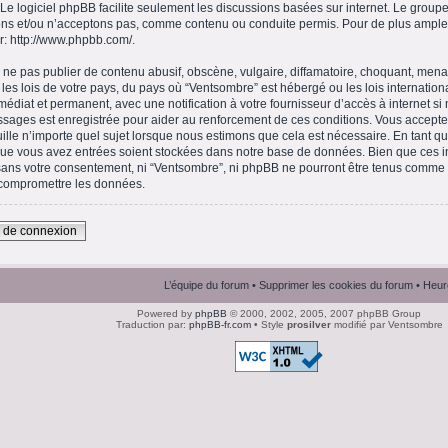
 Le logiciel phpBB facilite seulement les discussions basées sur internet. Le gro
ns et/ou n’acceptons pas, comme contenu ou conduite permis. Pour de plus amples
r:
http://www.phpbb.com/
.
ne pas publier de contenu abusif, obscène, vulgaire, diffamatoire, choquant, menaç
 les lois de votre pays, du pays où “Ventsombre” est hébergé ou les lois internation
diat et permanent, avec une notification à votre fournisseur d’accès à internet si
ssages est enregistrée pour aider au renforcement de ces conditions. Vous accept
ille n’importe quel sujet lorsque nous estimons que cela est nécessaire. En tant qu’
que vous avez entrées soient stockées dans notre base de données. Bien que ces in
 sans votre consentement, ni “Ventsombre”, ni phpBB ne pourront être tenus comme
 compromettre les données.
n de connexion
L’équipe du forum
•
Supprimer les cookies du forum
• Heur
Powered by
phpBB
© 2000, 2002, 2005, 2007 phpBB Group
Traduction par:
phpBB-fr.com
• Style
prosilver
modifié par Ventsombre