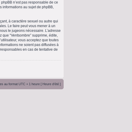
upe phpBB n’est pas responsable de ce
 informations au sujet de phpBB,
ant, à caractère sexuel ou autre qui
ales. Le faire peut vous mener à un
 nous le jugeons nécessaire. L’adresse
ez que “Ventsombre” supprime, édite,
utilisateur, vous acceptez que toutes
formations ne soient pas diffusées à
 responsables en cas de tentative de
es au format UTC + 1 heure [ Heure d’été ]