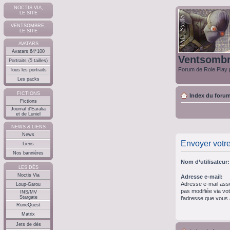
NOCTIS VIA,
LE SITE
VENTSOMBRE,
LE SITE
AVATARS
Avatars 64*100
Ventsomb
Portraits (5 tailles)
Forum de Role Play p
Tous les portraits
Les packs
FICTIONS
Index du foru
Fictions
Journal d'Earalia
et de Luniel
NEWS & LIENS
News
Envoyer votr
Liens
Nos bannières
Nom d’utilisateur:
LES DÉS
Noctis Via
Adresse e-mail:
Adresse e-mail asso
Loup-Garou
pas modifiée via votr
INS/MV
Stargate
l’adresse que vous a
RuneQuest
Matrix
Jets de dés