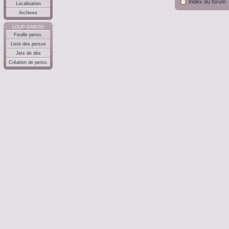
Index du forum
Localisation
Archives
LOUP-GAROU
Feuille perso.
Liste des persos
Jets de dés
Création de perso.