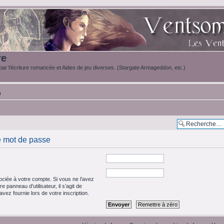
re
ar l'écriture romancée et Aides de jeu diverses. (Stargate Armageddon, etc.)
m
e mot de passe
ciée à votre compte. Si vous ne l’avez
e panneau d’utilisateur, il s’agit de
vez fournie lors de votre inscription.