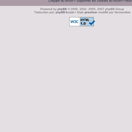
L’équipe du forum
•
Supprimer les cookies du forum
• Heur
Powered by
phpBB
© 2000, 2002, 2005, 2007 phpBB Group
Traduction par:
phpBB-fr.com
• Style
prosilver
modifié par Ventsombre