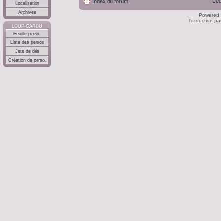
L’é
Index du forum
Localisation
Archives
Powered
Traduction pa
LOUP-GAROU
Feuille perso.
Liste des persos
Jets de dés
Création de perso.