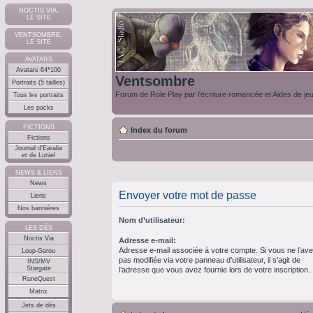
NOCTIS VIA,
LE SITE
VENTSOMBRE,
LE SITE
AVATARS
Avatars 64*100
Ventsombre
Portraits (5 tailles)
Forum de Role Play par l'écriture romancée et Aides de je
Tous les portraits
Les packs
FICTIONS
Index du forum
Fictions
Journal d'Earalia
et de Luniel
NEWS & LIENS
News
Envoyer votre mot de passe
Liens
Nos bannières
Nom d’utilisateur:
LES DÉS
Noctis Via
Adresse e-mail:
Adresse e-mail associée à votre compte. Si vous ne l’av
Loup-Garou
pas modifiée via votre panneau d’utilisateur, il s’agit de
INS/MV
Stargate
l’adresse que vous avez fournie lors de votre inscription.
RuneQuest
Matrix
Jets de dés