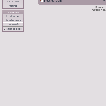
L’é
Index du forum
Localisation
Archives
Powered
Traduction pa
LOUP-GAROU
Feuille perso.
Liste des persos
Jets de dés
Création de perso.