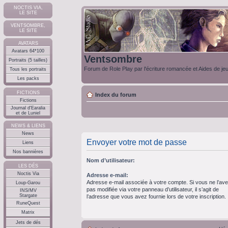
NOCTIS VIA,
LE SITE
VENTSOMBRE,
LE SITE
AVATARS
Avatars 64*100
Ventsombre
Portraits (5 tailles)
Forum de Role Play par l'écriture romancée et Aides de je
Tous les portraits
Les packs
FICTIONS
Index du forum
Fictions
Journal d'Earalia
et de Luniel
NEWS & LIENS
News
Envoyer votre mot de passe
Liens
Nos bannières
Nom d’utilisateur:
LES DÉS
Noctis Via
Adresse e-mail:
Adresse e-mail associée à votre compte. Si vous ne l’av
Loup-Garou
pas modifiée via votre panneau d’utilisateur, il s’agit de
INS/MV
Stargate
l’adresse que vous avez fournie lors de votre inscription.
RuneQuest
Matrix
Jets de dés