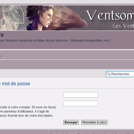
re
ar l'écriture romancée et Aides de jeu diverses. (Stargate Armageddon, etc.)
m
e mot de passe
ciée à votre compte. Si vous ne l’avez
e panneau d’utilisateur, il s’agit de
vez fournie lors de votre inscription.