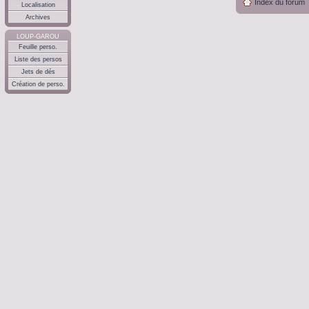
Index du forum
Localisation
Archives
LOUP-GAROU
Feuille perso.
Liste des persos
Jets de dés
Création de perso.