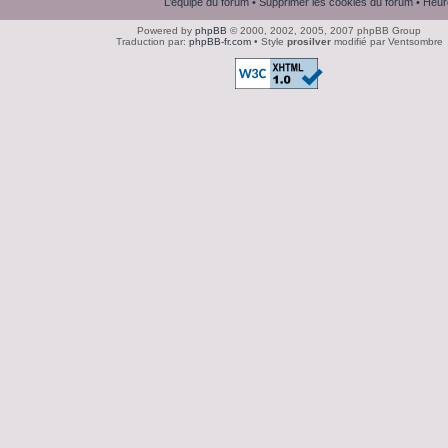
L’équipe du forum
•
Supprimer les cookies du forum
• Heur
Powered by
phpBB
© 2000, 2002, 2005, 2007 phpBB Group
Traduction par:
phpBB-fr.com
• Style
prosilver
modifié par Ventsombre