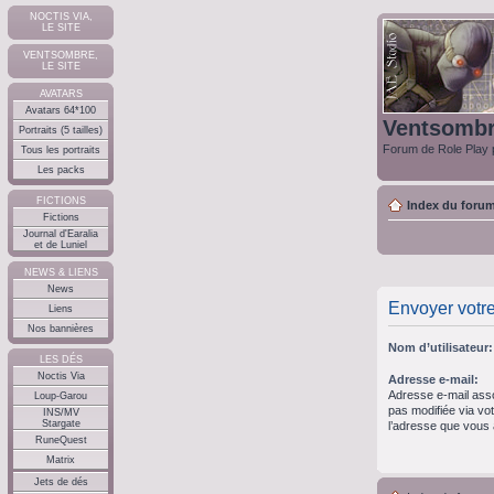
NOCTIS VIA,
LE SITE
VENTSOMBRE,
LE SITE
AVATARS
Avatars 64*100
Ventsomb
Portraits (5 tailles)
Forum de Role Play p
Tous les portraits
Les packs
FICTIONS
Index du foru
Fictions
Journal d'Earalia
et de Luniel
NEWS & LIENS
News
Envoyer votr
Liens
Nos bannières
Nom d’utilisateur:
LES DÉS
Noctis Via
Adresse e-mail:
Adresse e-mail asso
Loup-Garou
pas modifiée via votr
INS/MV
Stargate
l’adresse que vous a
RuneQuest
Matrix
Jets de dés