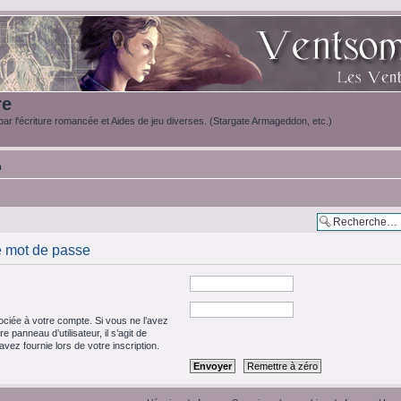
re
ar l'écriture romancée et Aides de jeu diverses. (Stargate Armageddon, etc.)
m
e mot de passe
ciée à votre compte. Si vous ne l’avez
e panneau d’utilisateur, il s’agit de
vez fournie lors de votre inscription.