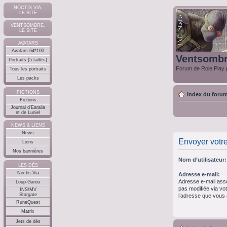
NOCTIS VIA,
LE SITE
VENTSOMBRE,
LE SITE
AVATARS
Avatars 64*100
Ventsomb
Portraits (5 tailles)
Forum de Role Play p
Tous les portraits
Les packs
FICTIONS
Index du foru
Fictions
Journal d'Earalia
et de Luniel
NEWS & LIENS
News
Envoyer votr
Liens
Nos bannières
Nom d’utilisateur:
LES DÉS
Noctis Via
Adresse e-mail:
Adresse e-mail asso
Loup-Garou
pas modifiée via votr
INS/MV
Stargate
l’adresse que vous a
RuneQuest
Matrix
Jets de dés