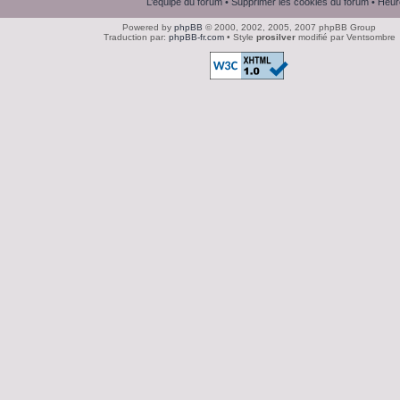
L’équipe du forum
•
Supprimer les cookies du forum
• Heur
Powered by
phpBB
© 2000, 2002, 2005, 2007 phpBB Group
Traduction par:
phpBB-fr.com
• Style
prosilver
modifié par Ventsombre