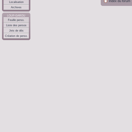
Index du forum
Localisation
Archives
LOUP-GAROU
Feuille perso.
Liste des persos
Jets de dés
Création de perso.