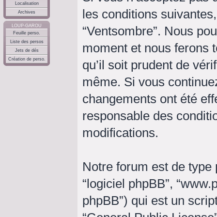
Localisation
les conditions suivantes,
Archives
LOUP-GAROU
“Ventsombre”. Nous pouv
Feuille perso.
Liste des persos
moment et nous ferons t
Jets de dés
Création de perso.
qu’il soit prudent de vér
même. Si vous continuez
changements ont été eff
responsable des conditio
modifications.
Notre forum est de type p
“logiciel phpBB”, “www
phpBB”) qui est un script