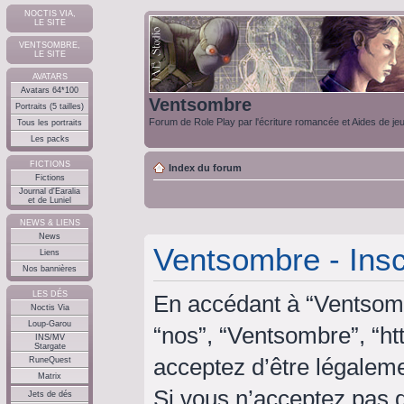
NOCTIS VIA,
LE SITE
VENTSOMBRE,
LE SITE
AVATARS
Avatars 64*100
Ventsombre
Portraits (5 tailles)
Forum de Role Play par l'écriture romancée et Aides de je
Tous les portraits
Les packs
FICTIONS
Index du forum
Fictions
Journal d'Earalia
et de Luniel
NEWS & LIENS
News
Ventsombre - Insc
Liens
Nos bannières
LES DÉS
En accédant à “Ventsombr
Noctis Via
Loup-Garou
“nos”, “Ventsombre”, “ht
INS/MV
Stargate
acceptez d’être légalem
RuneQuest
Matrix
Si vous n’acceptez pas 
Jets de dés