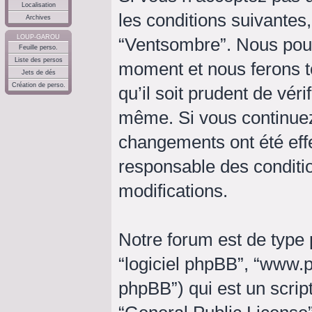
Localisation
les conditions suivantes,
Archives
LOUP-GAROU
“Ventsombre”. Nous pouv
Feuille perso.
Liste des persos
moment et nous ferons t
Jets de dés
Création de perso.
qu’il soit prudent de vér
même. Si vous continuez
changements ont été eff
responsable des conditio
modifications.
Notre forum est de type p
“logiciel phpBB”, “www
phpBB”) qui est un script