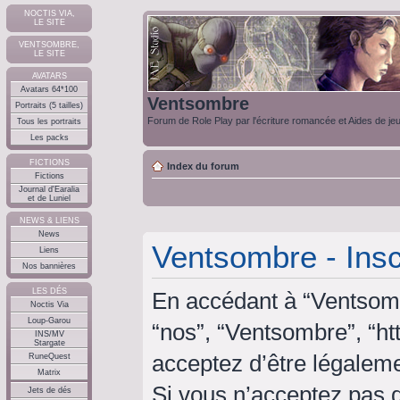
NOCTIS VIA,
LE SITE
VENTSOMBRE,
LE SITE
AVATARS
Avatars 64*100
Ventsombre
Portraits (5 tailles)
Forum de Role Play par l'écriture romancée et Aides de je
Tous les portraits
Les packs
FICTIONS
Index du forum
Fictions
Journal d'Earalia
et de Luniel
NEWS & LIENS
News
Ventsombre - Insc
Liens
Nos bannières
LES DÉS
En accédant à “Ventsombr
Noctis Via
Loup-Garou
“nos”, “Ventsombre”, “ht
INS/MV
Stargate
acceptez d’être légalem
RuneQuest
Matrix
Si vous n’acceptez pas 
Jets de dés