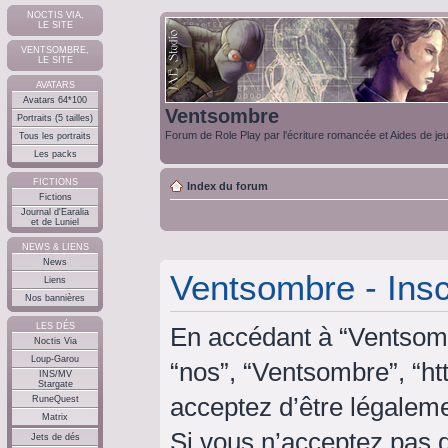
NOCTIS VIA,
LE SITE
VENTSOMBRE,
LE SITE
AVATARS
Avatars 64*100
Ventsombre
Portraits (5 tailles)
Forum de Role Play par l'écriture romancée et Aides de je
Tous les portraits
Les packs
FICTIONS
Index du forum
Fictions
Journal d'Earalia
et de Luniel
NEWS & LIENS
News
Ventsombre - Insc
Liens
Nos bannières
LES DÉS
En accédant à “Ventsombr
Noctis Via
Loup-Garou
“nos”, “Ventsombre”, “ht
INS/MV
Stargate
acceptez d’être légalem
RuneQuest
Matrix
Si vous n’acceptez pas 
Jets de dés