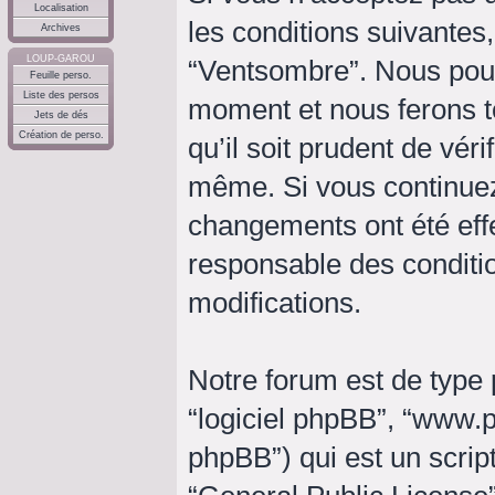
Localisation
les conditions suivantes,
Archives
LOUP-GAROU
“Ventsombre”. Nous pouv
Feuille perso.
Liste des persos
moment et nous ferons t
Jets de dés
Création de perso.
qu’il soit prudent de vér
même. Si vous continuez
changements ont été eff
responsable des conditio
modifications.
Notre forum est de type p
“logiciel phpBB”, “www
phpBB”) qui est un script