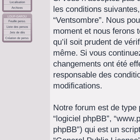
Localisation
les conditions suivantes,
Archives
LOUP-GAROU
“Ventsombre”. Nous pouv
Feuille perso.
Liste des persos
moment et nous ferons t
Jets de dés
Création de perso.
qu’il soit prudent de vér
même. Si vous continuez
changements ont été eff
responsable des conditio
modifications.
Notre forum est de type p
“logiciel phpBB”, “www
phpBB”) qui est un script