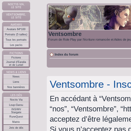
NOCTIS VIA,
LE SITE
VENTSOMBRE,
LE SITE
AVATARS
Avatars 64*100
Ventsombre
Portraits (5 tailles)
Forum de Role Play par l'écriture romancée et Aides de je
Tous les portraits
Les packs
FICTIONS
Index du forum
Fictions
Journal d'Earalia
et de Luniel
NEWS & LIENS
News
Ventsombre - Insc
Liens
Nos bannières
LES DÉS
En accédant à “Ventsombr
Noctis Via
Loup-Garou
“nos”, “Ventsombre”, “ht
INS/MV
Stargate
acceptez d’être légalem
RuneQuest
Matrix
Si vous n’acceptez pas 
Jets de dés