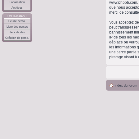
www.phpbb.com
.
Localisation
que nous accepto
Archives
merci de consulte
LOUP-GAROU
Feuille perso.
Vous acceptez de 
peut transgresser
Liste des persos
bannissement immé
Jets de dés
IP de tous les me
Création de perso.
déplace ou verrou
les informations 
une tierce partie
piratage visant à
Index du forum