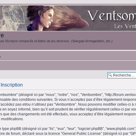
re
ar l'écriture romancée et Aides de jeu diverses. (Stargate Armageddon, etc.)
m
Inscription
ntsombre” (désigné ici par “nous”, “notre”, “nos”, “Ventsombre”, “http://forum.vents
sable des conditions suivantes. Si vous n’acceptez pas d’être légalement respons
n’accédez pas et/ou n’utilisez pas “Ventsombre”. Nous pouvons modifier celles-ci à
 en soyez informé, bien qu’il soit prudent de vérifier régulièrement celles-ci par v
s que des changements ont été effectués, vous acceptez d’être légalement respon
 modifications.
e type phpBB (désigné ici par “ils”, “eux”, “leur”, “logiciel phpBB”, “www.phpbb.c
libre de forum, déclaré sous la licence “
General Public License
” (désigné ici par “GP