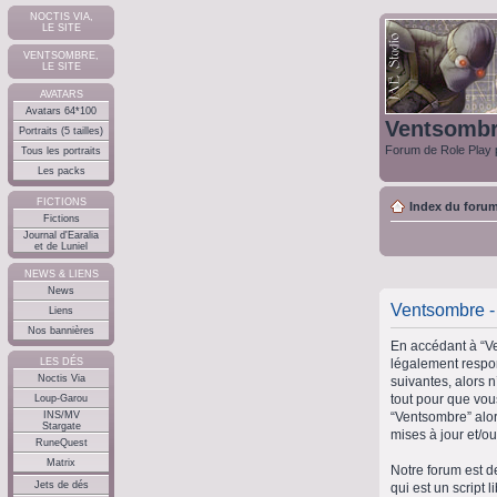
NOCTIS VIA,
LE SITE
VENTSOMBRE,
LE SITE
AVATARS
Avatars 64*100
Ventsomb
Portraits (5 tailles)
Forum de Role Play p
Tous les portraits
Les packs
FICTIONS
Index du foru
Fictions
Journal d'Earalia
et de Luniel
NEWS & LIENS
News
Ventsombre - 
Liens
Nos bannières
En accédant à “Ve
légalement respon
LES DÉS
Noctis Via
suivantes, alors 
tout pour que vous
Loup-Garou
“Ventsombre” alor
INS/MV
Stargate
mises à jour et/ou
RuneQuest
Matrix
Notre forum est d
Jets de dés
qui est un script 