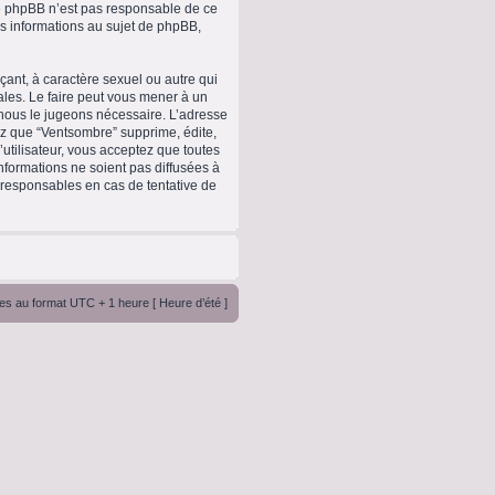
upe phpBB n’est pas responsable de ce
 informations au sujet de phpBB,
ant, à caractère sexuel ou autre qui
ales. Le faire peut vous mener à un
 nous le jugeons nécessaire. L’adresse
ez que “Ventsombre” supprime, édite,
utilisateur, vous acceptez que toutes
formations ne soient pas diffusées à
 responsables en cas de tentative de
es au format UTC + 1 heure [ Heure d’été ]