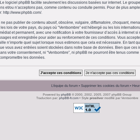
 Le logiciel phpBB facilite seulement les discussions basées sur internet. Le gro
ns et/ou n’acceptons pas, comme contenu ou conduite permis. Pour de plus amples
r:
http://www.phpbb.com/
.
ne pas publier de contenu abusif, obscène, vulgaire, diffamatoire, choquant, menaç
 les lois de votre pays, du pays où “Ventsombre” est hébergé ou les lois internation
diat et permanent, avec une notification à votre fournisseur d’accès à internet si
ssages est enregistrée pour aider au renforcement de ces conditions. Vous accept
ille n’importe quel sujet lorsque nous estimons que cela est nécessaire. En tant qu’
que vous avez entrées soient stockées dans notre base de données. Bien que ces in
 sans votre consentement, ni “Ventsombre”, ni phpBB ne pourront être tenus comme
 compromettre les données.
L’équipe du forum
•
Supprimer les cookies du forum
• Heur
Powered by
phpBB
© 2000, 2002, 2005, 2007 phpBB Group
Traduction par:
phpBB-fr.com
• Style
prosilver
modifié par Ventsombre