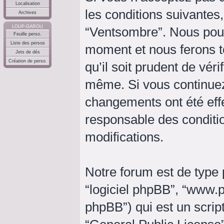
Localisation
les conditions suivantes,
Archives
LOUP-GAROU
“Ventsombre”. Nous pouv
Feuille perso.
Liste des persos
moment et nous ferons t
Jets de dés
Création de perso.
qu’il soit prudent de vér
même. Si vous continuez
changements ont été eff
responsable des conditio
modifications.
Notre forum est de type p
“logiciel phpBB”, “www
phpBB”) qui est un script