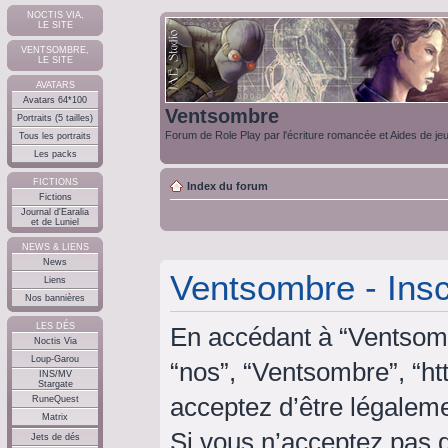
NOCTIS VIA,
LE SITE
VENTSOMBRE,
LE SITE
AVATARS
Avatars 64*100
Ventsombre
Portraits (5 tailles)
Forum de Role Play par l'écriture romancée et Aides de je
Tous les portraits
Les packs
FICTIONS
Index du forum
Fictions
Journal d'Earalia
et de Luniel
NEWS & LIENS
News
Ventsombre - Insc
Liens
Nos bannières
LES DÉS
En accédant à “Ventsombr
Noctis Via
Loup-Garou
“nos”, “Ventsombre”, “ht
INS/MV
Stargate
acceptez d’être légalem
RuneQuest
Matrix
Si vous n’acceptez pas 
Jets de dés